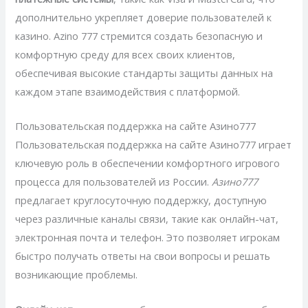
дополнительно укрепляет доверие пользователей к
казино. Azino 777 стремится создать безопасную и
комфортную среду для всех своих клиентов,
обеспечивая высокие стандарты защиты данных на
каждом этапе взаимодействия с платформой.
Пользовательская поддержка на сайте Азино777
Пользовательская поддержка на сайте Азино777 играет
ключевую роль в обеспечении комфортного игрового
процесса для пользователей из России.
Азино777
предлагает круглосуточную поддержку, доступную
через различные каналы связи, такие как онлайн-чат,
электронная почта и телефон. Это позволяет игрокам
быстро получать ответы на свои вопросы и решать
возникающие проблемы.