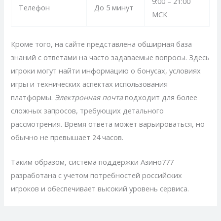
9:00 – 21:00
Телефон
До 5 минут
МСК
Кроме того, на сайте представлена обширная база
знаний с ответами на часто задаваемые вопросы. Здесь
игроки могут найти информацию о бонусах, условиях
игры и технических аспектах использования
платформы.
Электронная почта
подходит для более
сложных запросов, требующих детального
рассмотрения. Время ответа может варьироваться, но
обычно не превышает 24 часов.
Таким образом, система поддержки Азино777
разработана с учетом потребностей российских
игроков и обеспечивает высокий уровень сервиса.