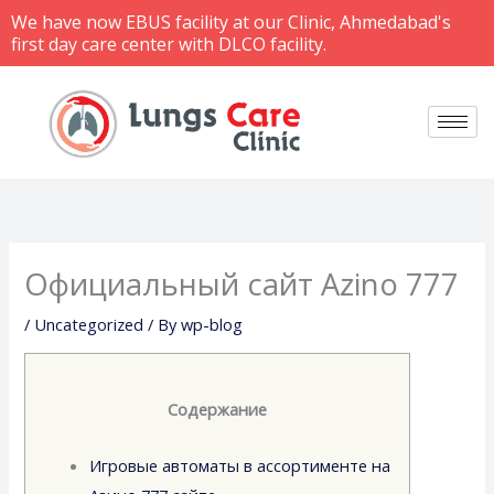
Skip
We have now EBUS facility at our Clinic, Ahmedabad's
to
first day care center with DLCO facility.
content
Официальный сайт Azino 777
/
Uncategorized
/ By
wp-blog
Содержание
Игровые автоматы в ассортименте на