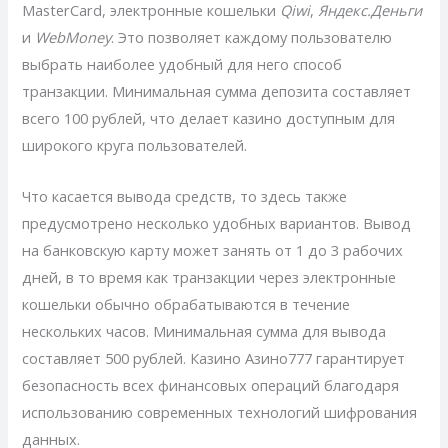
MasterCard, электронные кошельки
Qiwi
,
Яндекс.Деньги
и
WebMoney
. Это позволяет каждому пользователю
выбрать наиболее удобный для него способ
транзакции. Минимальная сумма депозита составляет
всего 100 рублей, что делает казино доступным для
широкого круга пользователей.
Что касается вывода средств, то здесь также
предусмотрено несколько удобных вариантов. Вывод
на банковскую карту может занять от 1 до 3 рабочих
дней, в то время как транзакции через электронные
кошельки обычно обрабатываются в течение
нескольких часов. Минимальная сумма для вывода
составляет 500 рублей. Казино Азино777 гарантирует
безопасность всех финансовых операций благодаря
использованию современных технологий шифрования
данных.