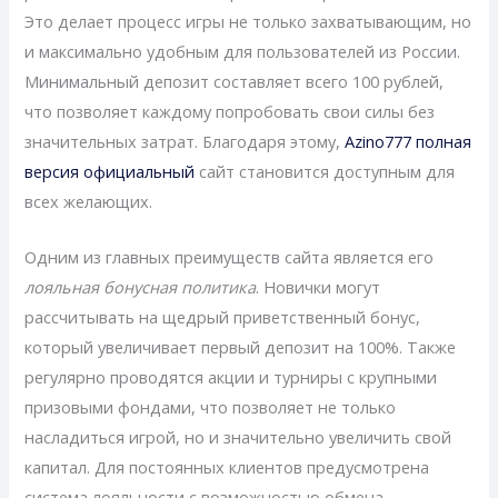
Это делает процесс игры не только захватывающим, но
и максимально удобным для пользователей из России.
Минимальный депозит составляет всего 100 рублей,
что позволяет каждому попробовать свои силы без
значительных затрат. Благодаря этому,
Azino777 полная
версия официальный
сайт становится доступным для
всех желающих.
Одним из главных преимуществ сайта является его
лояльная бонусная политика
. Новички могут
рассчитывать на щедрый приветственный бонус,
который увеличивает первый депозит на 100%. Также
регулярно проводятся акции и турниры с крупными
призовыми фондами, что позволяет не только
насладиться игрой, но и значительно увеличить свой
капитал. Для постоянных клиентов предусмотрена
система лояльности с возможностью обмена