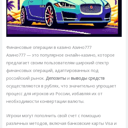
Финансовые операции в казино Азино777
Азино777 — это популярное онлайн-казино, которое
предлагает своим пользователям широкий спектр
финансовых операций, адаптированных под
российский рынок.
Депозиты
и
выводы средств
осуществляются в рублях, что значительно упрощает
процесс для игроков из России, избавляя их от
необходимости конвертации валюты.
Игроки могут пополнить свой счет с помощью
различных методов, включая банковские карты Visa и