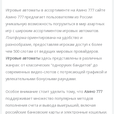
Игровые автоматы в ассортименте на Азино 777 сайте
Азино 777 предлагает пользователям из России
уникальную возможность погрузиться в мир азартных
игр с широким ассортиментом игровых автоматов.
Платформа
ориентирована на удобство и
разнообразие, предоставляя игрокам доступ к более
чем 500 слотам от ведущих мировых провайдеров.
Игровые автоматы
здесь представлены в различных
жанрах: от классических “одноруких бандитов” до
современных видео-слотов с потрясающей графикой и
увлекательными бонусными раундами.
Особое внимание стоит уделить тому, что
Азино 777
поддерживает множество популярных методов
пополнения счета и вывода выигрышей, включая
российские банковские карты и электронные кошельки.