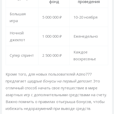
фонд
проведения
Большая
5 000 000 ₽
10-20 ноября
игра
Ночной
1 000 000 ₽
Еженедельно
джекпот
Каждое
Супер спринт
2 500 000 ₽
воскресенье
Кроме того, для новых пользователей Azino777
предлагает
щедрые бонусы на первый депозит
. Это
отличный способ начать свое путешествие в мире
азартных игр с дополнительными средствами на счету.
Важно помнить о правилах отыгрыша бонусов, чтобы
избежать недоразумений при выводе средств.