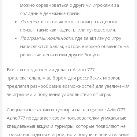
можно соревноваться с другими игроками за
солидные денежные призы.
Лотереи
, в которых можно выиграть ценные
призы, такие как гаджеты или путешествия.
Программы лояльности
, где за активную игру
начисляются баллы, которые можно обменять на
реальные деньги или другие бонусы.
Все эти предложения делают Азино 777
привлекательным выбором для российских игроков,
предлагая разнообразие возможностей для увеличения
выигрышей и получения удовольствия от игры.
Специальные акции и турниры на платформе Azino777
Azino777 предлагает своим пользователям
уникальные
специальные акции и турниры
, которые позволяют не
только насладиться игрой, но и получить значительные