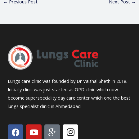
←
Previous Post
Next Post
→
Lungs care clinic was founded by Dr Vaishal Sheth in 2018.
Initially clinic was just started as OPD clinic which now
become superspeciality day care center which one the best
lungs specialist clinic in Ahmedabad.
F
Y
I
I
a
o
c
c