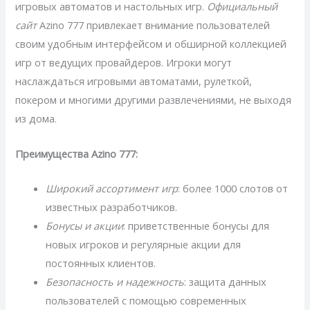
игровых автоматов и настольных игр.
Официальный
сайт
Azino 777 привлекает внимание пользователей
своим удобным интерфейсом и обширной коллекцией
игр от ведущих провайдеров. Игроки могут
наслаждаться игровыми автоматами, рулеткой,
покером и многими другими развлечениями, не выходя
из дома.
Преимущества Azino 777:
Широкий ассортимент игр
: более 1000 слотов от
известных разработчиков.
Бонусы и акции
: приветственные бонусы для
новых игроков и регулярные акции для
постоянных клиентов.
Безопасность и надежность
: защита данных
пользователей с помощью современных