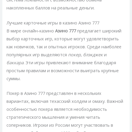
накопленных баллов на реальные деньги.
Лучшие карточные игры в казино Азино 777
В мире онлайн-казино
Азино 777
предлагает широкий
выбор карточных игр, которые могут удовлетворить
как новичков, так и опытных игроков. Среди наиболее
популярных игр выделяются
покер
,
блэкджек
и
баккара
. Эти игры привлекают внимание благодаря
простым правилам и возможности выиграть крупные
суммы.
Покер в Азино 777 представлен в нескольких
вариантах, включая техасский холдем и омаху. Важной
особенностью покера является необходимость
стратегического мышления и умения читать
соперников. Игроки из России могут участвовать в