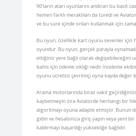
90’ların atari oyunlarını andıran bu basit c
hemen farklı meraklıları da türedi ve Aviato
ve bu süre içinde onları kullanmak için zama
Bu oyun, özellikle kart oyunu sevenler için h
oyundur. Bu oyun, gerçek parayla oynamada
ettiğiniz yere bağlı olarak değişebileceğini
bahis için ödeme sıklığı nedir i̇nceleme eki
oyunu ücretsiz çevrimiçi oyna kayda değer bi
Arama motorlarında biraz vakit geçirdiğiniz
kaybetmeyin zira Aviatorde herhangi bir hile 
algoritmayı oyuna adapte etmiştir. Bunun d
gidin ve hesabınıza giriş yapın veya yeni bir
kaldırmayı başardığı yüksekliğe bağlıdır.