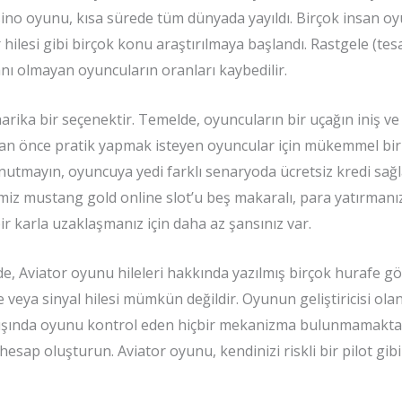
asino oyunu, kısa sürede tüm dünyada yayıldı. Birçok insan o
r hilesi gibi birçok konu araştırılmaya başlandı. Rastgele (te
nı olmayan oyuncuların oranları kaybedilir.
arika bir seçenektir. Temelde, oyuncuların bir uçağın iniş ve
n önce pratik yapmak isteyen oyuncular için mükemmel bir 
 unutmayın, oyuncuya yedi farklı senaryoda ücretsiz kredi sa
bimiz mustang gold online slot’u beş makaralı, para yatırman
r karla uzaklaşmanız için daha az şansınız var.
de, Aviator oyunu hileleri hakkında yazılmış birçok hurafe gö
veya sinyal hilesi mümkün değildir. Oyunun geliştiricisi olan f
ışında oyunu kontrol eden hiçbir mekanizma bulunmamaktadı
 hesap oluşturun. Aviator oyunu, kendinizi riskli bir pilot gib