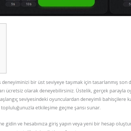
eneyiminizi bir üst seviyeye taşımak için tasarlanmış son der
arı ücretsiz olarak deneyebilirsiniz. Üstelik, gerçek paray
, başlangıç seviyesindeki oyunculardan deneyimli bahisçilere k
topluluğunuzla etkileşime geçme şansı sunar.
ne gidin ve hesabınıza giriş yapın veya yeni bir hesap oluştu