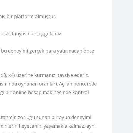
mış bir platform olmuştur.
lizi dünyasına hoş geldiniz.
r bu deneyimi gerçek para yatırmadan önce
 x3, x4) üzerine kurmanızı tavsiye ederiz.
kısmında oynanan oranlar). Açılan pencerede
gi bir online hesap makinesinde kontrol
r tahmin zorluğu sunan bir oyun deneyimi
ahminlerin heyecanını yaşamakla kalmaz, aynı