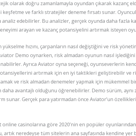
ejik olarak doğru zamanlamayla oyundan çıkarak kazanç elde 
keşfetme ve farklı stratejiler deneme fırsatı sunar. Oyuncul
 analiz edebilirler. Bu analizler, gerçek oyunda daha fazla k
deneyimi arayan ve kazanç potansiyelini artırmak isteyen oyun
selme hızını, çarpanların nasıl değiştiğini ve risk yönetimi
 Aviator Demo oynarken, risk almadan oyunun nasıl işlediğ
bilirler. Ayrıca Aviator oyna seçeneği, oyunseverlerin kendi
nsiyellerini artırmak için en iyi taktikleri geliştirebilir ve r
lamak ve risk almadan denemeler yapmak için mükemmel bir fı
 daha avantajlı olduğunu öğrenebilirler. Demo sürüm, aynı
atform sunar. Gerçek para yatırmadan önce Aviator’un özellikle
 online casinolarına göre 2020’nin en popüler oyunlarından b
nu, artık neredeyse tüm sitelerin ana sayfasında kendine yer 