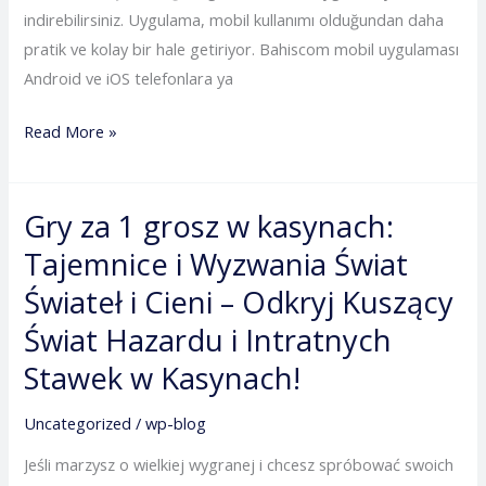
indirebilirsiniz. Uygulama, mobil kullanımı olduğundan daha
pratik ve kolay bir hale getiriyor. Bahiscom mobil uygulaması
Android ve iOS telefonlara ya
Read More »
Gry za 1 grosz w kasynach:
Gry
za
Tajemnice i Wyzwania Świat
1
Świateł i Cieni – Odkryj Kuszący
grosz
Świat Hazardu i Intratnych
w
kasynach:
Stawek w Kasynach!
Tajemnice
Uncategorized
/
wp-blog
i
Wyzwania
Jeśli marzysz o wielkiej wygranej i chcesz spróbować swoich
Świat