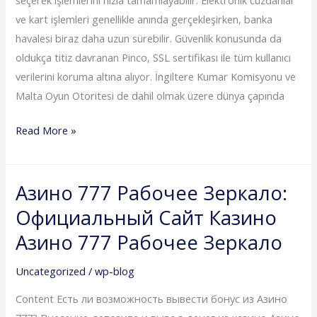
seçerek işlemlerini hızla tamamlayabilir. Elektronik cüzdanlar
deneyimi
ve kart işlemleri genellikle anında gerçekleşirken, banka
havalesi biraz daha uzun sürebilir. Güvenlik konusunda da
oldukça titiz davranan Pinсo, SSL sertifikası ile tüm kullanıcı
verilerini koruma altına alıyor. İngiltere Kumar Komisyonu ve
Malta Oyun Otoritesi de dahil olmak üzere dünya çapında
Read More »
Азино 777 Рабочее Зеркало:
Азино
777
Официальный Сайт Казино
Рабочее
Азино 777 Рабочее Зеркало
Зеркало:
Официальный
Uncategorized
/
wp-blog
Сайт
Content Есть ли возможность вывести бонус из Азино
Казино