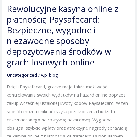
Bonanza
Rewolucyjne kasyna online z
Rewolucyjne
w
kasyna
płatnością Paysafecard:
Miodowym
online
Bezpieczne, wygodne i
Klimacie
z
niezawodne sposoby
Lata
płatnością
Paysafecard:
depozytowania środków w
Bezpieczne,
grach losowych online
wygodne
i
Uncategorized
/
wp-blog
niezawodne
Dzięki Paysafecard, gracze mają także możliwość
sposoby
kontrolowania swoich wydatków na hazard online poprzez
depozytowania
zakup wcześniej ustalonej kwoty kodów Paysafecard. W ten
środków
sposób można uniknąć ryzyka przekroczenia budżetu
w
przeznaczonego na rozrywkę hazardową. Wygodna
grach
obsługa, szybkie wpłaty oraz atrakcyjne nagrody sprawiają,
losowych
że kasyna online z płatnością Paysafecard są popularnym