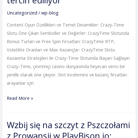
tercih ediliyor
hitap
eden
Uncategorized
/
wp-blog
Crazy
Content Oyun Özellikleri ve Temel Dinamikler: Crazy-Time
Time
Slotu Öne Çıkan Semboller ve Değerler: CrazyTime Slotunda
online
Bonus Turları ve Free Spin Fırsatları: CrazyTime RTP,
casino
Volatilite Oranları ve Max Kazançlar: CrazyTime Slotu
tercih
Kazanma Stratejileri ile Crazy-Time Slotunda Başarı Sağlayın
ediliyor
Crazy-Time, çevrimiçi casino dünyasında heyecan verici bir
yenilik olarak öne çıkıyor. Slot incelemesi ve kazanç fırsatları
arayanlar için
Read More »
Wzbij się na szczyt z Pszczołami
Wzbij
się
z Prowansji w PlayBison io: