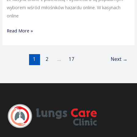
online
wyborem wśród miłośników hazardu online. W kasynach
online
Read More »
1
2
…
17
Next
→