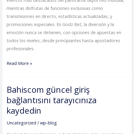
eventos más destacados del panorama deportivo mundial,
Bet:
mientras disfrutas de funciones exclusivas como
La
transmisiones en directo, estadísticas actualizadas, y
Casa
promociones especiales. En Godz Bet, la diversión y la
de
emoción nunca se detienen, con opciones de apuestas en
Apuestas
todos los niveles, desde principiantes hasta apostadores
Deportivas
profesionales.
Extranjeras
Más
Read More »
Variada
Bahiscom güncel giriş
Bahiscom
güncel
bağlantısını tarayıcınıza
giriş
kaydedin
bağlantısını
tarayıcınıza
Uncategorized
/
wp-blog
kaydedin