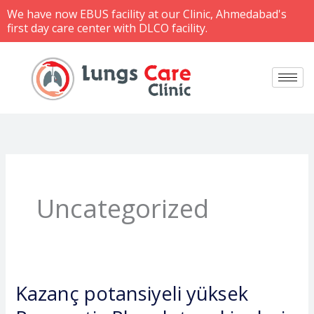
Skip
We have now EBUS facility at our Clinic, Ahmedabad's
to
first day care center with DLCO facility.
content
Uncategorized
Kazanç potansiyeli yüksek
Kazanç
potansiyeli