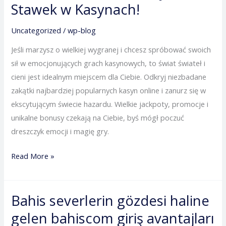
kasynach:
Stawek w Kasynach!
Tajemnice
Uncategorized
/
wp-blog
i
Wyzwania
Jeśli marzysz o wielkiej wygranej i chcesz spróbować swoich
Świat
sił w emocjonujących grach kasynowych, to świat świateł i
Świateł
cieni jest idealnym miejscem dla Ciebie. Odkryj niezbadane
i
zakątki najbardziej popularnych kasyn online i zanurz się w
Cieni
ekscytującym świecie hazardu. Wielkie jackpoty, promocje i
–
unikalne bonusy czekają na Ciebie, byś mógł poczuć
Odkryj
dreszczyk emocji i magię gry.
Kuszący
Świat
Read More »
Hazardu
i
Intratnych
Bahis severlerin gözdesi haline
Bahis
Stawek
severlerin
gelen bahiscom giriş avantajları
w
gözdesi