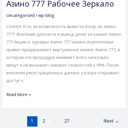
Азино 777 Рабочее Зеркало
Зеркало:
Официальный
Uncategorized
/
wp-blog
Сайт
Content Есть ли возможность вывести бонус из Азино
Казино
777? Внесение депозита и вывод денег из казино Азино
Азино
777 Акции и турниры Азино 777 казино Аналогичных
777
правил придерживает виртуальное казино Азино 777, в
Рабочее
котором эта процедура занимает всего несколько
Зеркало
минут и не вызывает никаких сложностей у 99%. После
внесения регистрационных данных у юзера открывает
доступ к
Read More »
1
2
…
27
Next
→