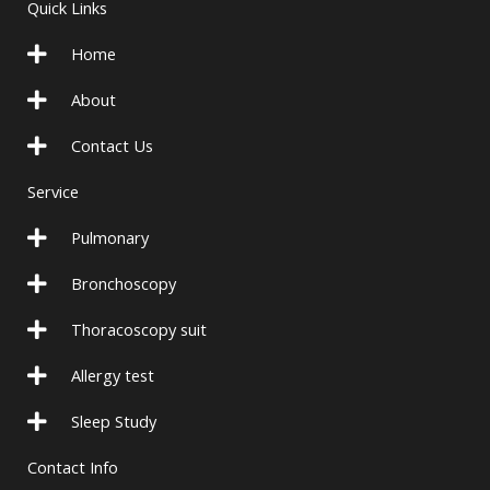
Quick Links
e
t
n
n
b
u
-
-
Home
o
b
g
i
o
e
o
n
About
k
o
s
Contact Us
g
t
l
a
Service
e
g
-
r
Pulmonary
p
a
l
m
Bronchoscopy
u
-
Thoracoscopy suit
s
1
Allergy test
Sleep Study
Contact Info