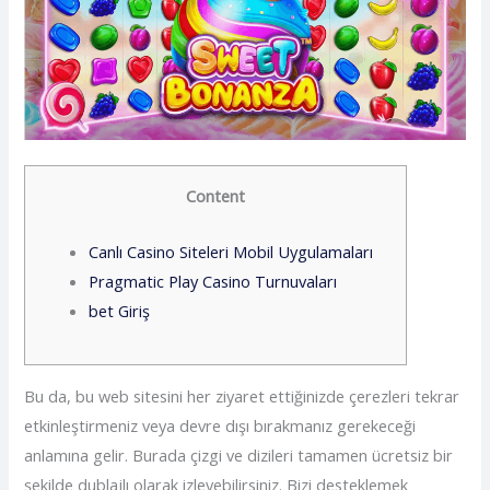
Content
Canlı Casino Siteleri Mobil Uygulamaları
Pragmatic Play Casino Turnuvaları
bet Giriş
Bu da, bu web sitesini her ziyaret ettiğinizde çerezleri tekrar
etkinleştirmeniz veya devre dışı bırakmanız gerekeceği
anlamına gelir. Burada çizgi ve dizileri tamamen ücretsiz bir
şekilde dublajlı olarak izleyebilirsiniz. Bizi desteklemek