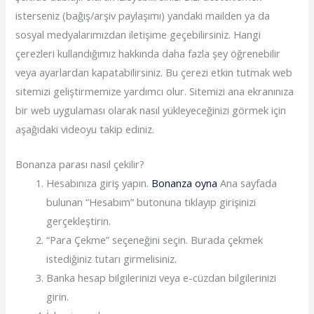
isterseniz (bağış/arşiv paylaşımı) yandaki mailden ya da
sosyal medyalarımızdan iletişime geçebilirsiniz. Hangi
çerezleri kullandığımız hakkında daha fazla şey öğrenebilir
veya ayarlardan kapatabilirsiniz. Bu çerezi etkin tutmak web
sitemizi geliştirmemize yardımcı olur. Sitemizi ana ekranınıza
bir web uygulaması olarak nasıl yükleyeceğinizi görmek için
aşağıdaki videoyu takip ediniz.
Bonanza parası nasıl çekilir?
Hesabınıza giriş yapın.
Bonanza oyna
Ana sayfada
bulunan “Hesabım” butonuna tıklayıp girişinizi
gerçekleştirin.
“Para Çekme” seçeneğini seçin. Burada çekmek
istediğiniz tutarı girmelisiniz.
Banka hesap bilgilerinizi veya e-cüzdan bilgilerinizi
girin.