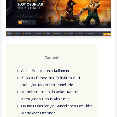
Content
Anket Sonuçlarının Kullanımı
Kullanıcı Deneyimini Geliştiren Geri
Dönüşler Mario Bet Panelinde
Mariobet Casino’da Anket Katılımı
Karşılığında Bonus Alınır mı?
Oyuncu Önerileriyle Güncellenen Özellikler
Mario-bet Üzerinde