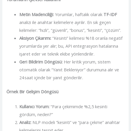
Metin Madenciliği:
Yorumlar, haftalık olarak
TF‑IDF
analizi ile anahtar kelimelere ayrılır. En sık geçen
kelimeler: “hızlı”, “güvenli”, “bonus”, “kesinti”, “çözüm”.
Aksiyon Çıkarımı:
“Kesinti” kelimesi %18 oranla negatif
yorumlarda yer alır; bu, API entegrasyon hatalarına
işaret eder ve teknik ekibe yönlendirilir.
Geri Bildirim Döngüsü:
Her kritik yorum, sistem
otomatik olarak “Yanıt Bekleniyor” durumuna alır ve
24 saat içinde bir yanıt gönderilir.
Örnek Bir Gelişim Döngüsü
Kullanıcı Yorum:
“Para çekimimde %2,5 kesinti
gördüm, neden?”
Analiz:
NLP modeli “kesinti” ve “para çekme” anahtar
kelimelerini tespit eder.