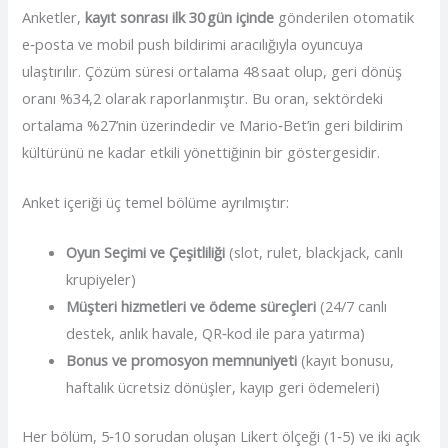
Anketler,
kayıt sonrası ilk 30 gün içinde
gönderilen otomatik
e‑posta ve mobil push bildirimi aracılığıyla oyuncuya
ulaştırılır. Çözüm süresi ortalama 48 saat olup, geri dönüş
oranı %34,2 olarak raporlanmıştır. Bu oran, sektördeki
ortalama %27’nin üzerindedir ve Mario‑Bet’in geri bildirim
kültürünü ne kadar etkili yönettiğinin bir göstergesidir.
Anket içeriği üç temel bölüme ayrılmıştır:
Oyun Seçimi ve Çeşitliliği
(slot, rulet, blackjack, canlı
krupiyeler)
Müşteri hizmetleri ve ödeme süreçleri
(24/7 canlı
destek, anlık havale, QR‑kod ile para yatırma)
Bonus ve promosyon memnuniyeti
(kayıt bonusu,
haftalık ücretsiz dönüşler, kayıp geri ödemeleri)
Her bölüm, 5‑10 sorudan oluşan Likert ölçeği (1‑5) ve iki açık