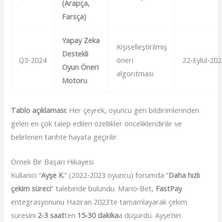
(Arapça,
Farsça)
Yapay Zeka
Kişiselleştirilmiş
Destekli
Q3‑2024
öneri
22‑Eylül‑20
Oyun Öneri
algoritması
Motoru
Tablo açıklaması:
Her çeyrek, oyuncu geri bildirimlerinden
gelen en çok talep edilen özellikler önceliklendirilir ve
belirlenen tarihte hayata geçirilir.
Örnek Bir Başarı Hikayesi
Kullanıcı “
Ayşe K.
” (2022‑2023 oyuncu) forumda “
Daha hızlı
çekim süreci
” talebinde bulundu. Mario‑Bet,
FastPay
entegrasyonunu Haziran 2023’te tamamlayarak çekim
süresini
2‑3 saat
ten
15‑30 dakika
a düşürdü. Ayşe’nin