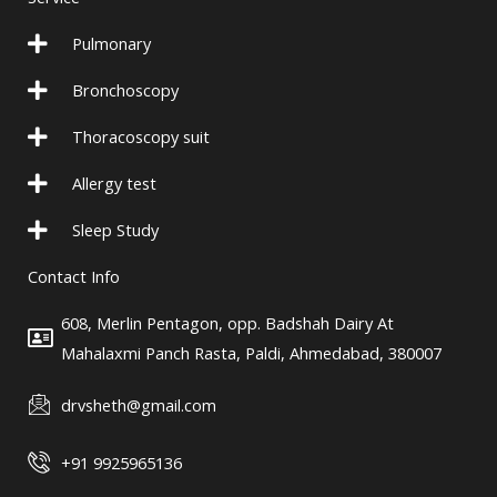
e
g
-
r
Pulmonary
p
a
l
m
Bronchoscopy
u
-
Thoracoscopy suit
s
1
Allergy test
Sleep Study
Contact Info
608, Merlin Pentagon, opp. Badshah Dairy At
Mahalaxmi Panch Rasta, Paldi, Ahmedabad, 380007
drvsheth@gmail.com
+91 9925965136