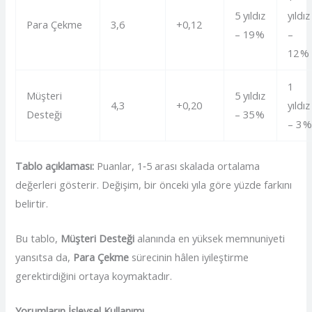
5 yıldız
yıldız
Para Çekme
3,6
+0,12
– 19 %
–
12 %
1
Müşteri
5 yıldız
4,3
+0,20
yıldız
Desteği
– 35 %
– 3 
Tablo açıklaması:
Puanlar, 1‑5 arası skalada ortalama
değerleri gösterir. Değişim, bir önceki yıla göre yüzde farkını
belirtir.
Bu tablo,
Müşteri Desteği
alanında en yüksek memnuniyeti
yansıtsa da,
Para Çekme
sürecinin hâlen iyileştirme
gerektirdiğini ortaya koymaktadır.
Yorumların İşlevsel Kullanımı