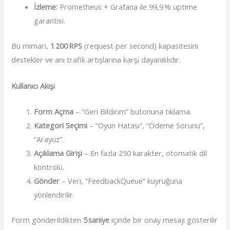
İzleme:
Prometheus + Grafana ile 99,9 % uptime
garantisi.
Bu mimari,
1 200 RPS
(request per second) kapasitesini
destekler ve ani trafik artışlarına karşı dayanıklıdır.
Kullanıcı Akışı
Form Açma
– “Geri Bildirim” butonuna tıklama.
Kategori Seçimi
– “Oyun Hatası”, “Ödeme Sorunu”,
“Arayüz”.
Açıklama Girişi
– En fazla 250 karakter, otomatik dil
kontrolü.
Gönder
– Veri, “FeedbackQueue” kuyruğuna
yönlendirilir.
Form gönderildikten
5 saniye
içinde bir onay mesajı gösterilir