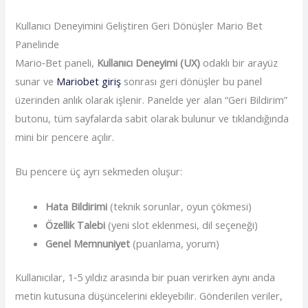
Kullanıcı Deneyimini Geliştiren Geri Dönüşler Mario Bet
Panelinde
Mario‑Bet paneli,
Kullanıcı Deneyimi (UX)
odaklı bir arayüz
sunar ve
Mariobet giriş
sonrası geri dönüşler bu panel
üzerinden anlık olarak işlenir. Panelde yer alan “Geri Bildirim”
butonu, tüm sayfalarda sabit olarak bulunur ve tıklandığında
mini bir pencere açılır.
Bu pencere üç ayrı sekmeden oluşur:
Hata Bildirimi
(teknik sorunlar, oyun çökmesi)
Özellik Talebi
(yeni slot eklenmesi, dil seçeneği)
Genel Memnuniyet
(puanlama, yorum)
Kullanıcılar, 1‑5 yıldız arasında bir puan verirken aynı anda
metin kutusuna düşüncelerini ekleyebilir. Gönderilen veriler,