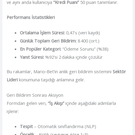
ve aynı anda kullanıcıya
“Kredi Puanı”
50 puan tanımlanır.
Performans İstatistikleri
Ortalama İşlem Süresi:
0,47 s (veri kaydı)
Günlük Toplam Geri Bildirim:
8 400 (ort.)
En Popüler Kategori:
“Ödeme Sorunu” (%38)
Yanıt Süresi:
%92’si 2 dakika içinde çözülür
Bu rakamlar, Mario‑Bet’in anlık geri bildirim sistemini
Sektör
Lideri
konumuna taşıdığı anlamına gelir.
Geri Bildirim Sonrası Aksiyon
Formdan gelen veri,
“İş Akışı”
içinde aşağıdaki adımlarla
işlenir:
Tespit
– Otomatik sınıflandırma (NLP)
Öncelik
– Kritik (seviyeye göre 1‑3)