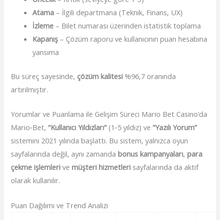
Atama
– İlgili departmana (Teknik, Finans, UX)
İzleme
– Bilet numarası üzerinden istatistik toplama
Kapanış
– Çözüm raporu ve kullanıcının puan hesabına
yansıma
Bu süreç sayesinde,
çözüm kalitesi
%96,7 oranında
artırılmıştır.
Yorumlar ve Puanlama ile Gelişim Süreci Mario Bet Casino’da
Mario‑Bet,
“Kullanıcı Yıldızları”
(1‑5 yıldız) ve
“Yazılı Yorum”
sistemini 2021 yılında başlattı. Bu sistem, yalnızca oyun
sayfalarında değil, aynı zamanda
bonus kampanyaları
,
para
çekme işlemleri
ve
müşteri hizmetleri
sayfalarında da aktif
olarak kullanılır.
Puan Dağılımı ve Trend Analizi