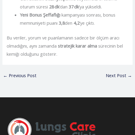
oturum süresi
28 dk
’dan
37 dk
’ya yükseldi.
Yeni Bonus Şeffaflığı
kampanyası sonrası, bonus
memnuniyeti puanı
3,8
den
4,2
’ye çıktı.
Bu veriler, yorum ve puanlamanın sadece bir ölçüm aracı
olmadığını, aynı zamanda
stratejik karar alma
sürecinin bel
kemiği olduğunu gösterir.
←
Previous Post
Next Post
→