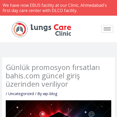
Skip
We have now EBUS facility at our Clinic, Ahmedabad's
to
first day care center with DLCO facility.
content
Günlük promosyon fırsatları
bahis.com güncel giriş
üzerinden veriliyor
/
Uncategorized
/ By
wp-blog