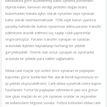
kanunlarına göre düzenlenmiş bahis oynama yöntemleri
dışında kalan, kanunun verdiği yetkiden doğan lisans
bulunmadan hukuka aykırı olarak oynatılan veya oynanan
bahis olarak tanımlanmaktadır. 7258 sayılı Kanun uyarınca
yasadışı bahislerde, bahsin oynanması adına paranın transfer
edilmesine aracılık edilmesi suç sayılıp ciddi yaptırımlar
öngörülmüştür. Paranın transferi oynayan ve oynatan
arasındaki ilişkiden kaynaklanıp herhangi bir şekilde
gerçekleşebilir. Önemli olan unsur oynayan ve oynatanlar
arasında bir şekilde para naklini sağlamaktır.
İddaa canlı maçlar için sizden önce oynanan ve paylaşılan
kuponları görür bunlardan fikir alarak kendi kuponunuzu en
iyi şekilde oluşturabilirsiniz. Canlı iddaa oynamak üzere kupon
hazırlarken Tuttur’da paylaşılan tahminlerin yanı sıra günün
öne çıkan maçları ile en çok oynanan oranlar ve seçenekler
de kullanıcıların bilgisine sunulur. Futbol tutkunları iddaa canlı