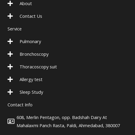
o
e
o
n
About
k
o
s
Contact Us
g
t
l
a
Service
e
g
-
r
Pulmonary
p
a
l
m
Bronchoscopy
u
-
Thoracoscopy suit
s
1
Allergy test
Sleep Study
Contact Info
608, Merlin Pentagon, opp. Badshah Dairy At
Mahalaxmi Panch Rasta, Paldi, Ahmedabad, 380007