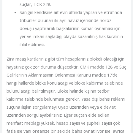
suçlar, TCK 228.
Sanığın kendisine ait evin altında yapılan ve etrafında
tribünler bulunan iki ayrı havuz içerisinde horoz
dövüşü yaptırarak başkalarının kumar oynaması için
yer ve imkân sağladığı olayda kazanılmış hak kuralının
ihlal edilmesi.
Zira maaş kartlarınız gibi tüm hesaplarınız blokeli olacağı için
hayatınız çok zor duruma düşecektir. CMK madde 128 ve Suç
Gelirlerinin Aklanmasının Önlenmesi Kanunu madde 17’de
hangi hallerde bloke konulacağı ve bloke kaldırma talebinde
bulunulacağı belirtilmiştir. Bloke halinde kişinin tedbir
kaldırma talebinde bulunması gerekir. Yasa dışı bahis reklamı
suçuna ilişkin sorgulamayı Uyap üzerinden veya e devlet
üzerinden sorgulayabilirsiniz. Eğer suçtan elde edilen
menfaat meblağı yüksek, hesap sayısı ve şüpheli sayısı çok
fazla ise yani organize bir şekilde bahis oynatılıyor ise, ayrıca