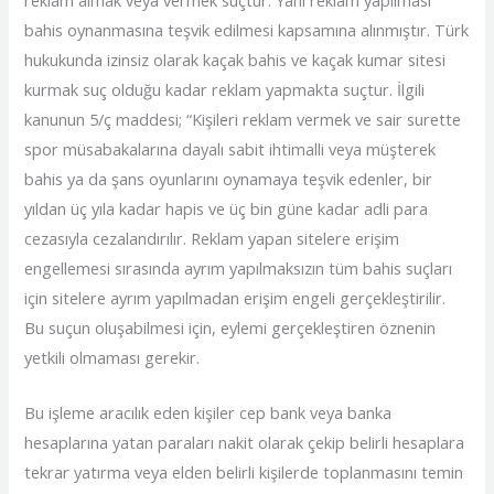
reklam almak veya vermek suçtur. Yani reklam yapılması
bahis oynanmasına teşvik edilmesi kapsamına alınmıştır. Türk
hukukunda izinsiz olarak kaçak bahis ve kaçak kumar sitesi
kurmak suç olduğu kadar reklam yapmakta suçtur. İlgili
kanunun 5/ç maddesi; “Kişileri reklam vermek ve sair surette
spor müsabakalarına dayalı sabit ihtimalli veya müşterek
bahis ya da şans oyunlarını oynamaya teşvik edenler, bir
yıldan üç yıla kadar hapis ve üç bin güne kadar adli para
cezasıyla cezalandırılır. Reklam yapan sitelere erişim
engellemesi sırasında ayrım yapılmaksızın tüm bahis suçları
için sitelere ayrım yapılmadan erişim engeli gerçekleştirilir.
Bu suçun oluşabilmesi için, eylemi gerçekleştiren öznenin
yetkili olmaması gerekir.
Bu işleme aracılık eden kişiler cep bank veya banka
hesaplarına yatan paraları nakit olarak çekip belirli hesaplara
tekrar yatırma veya elden belirli kişilerde toplanmasını temin