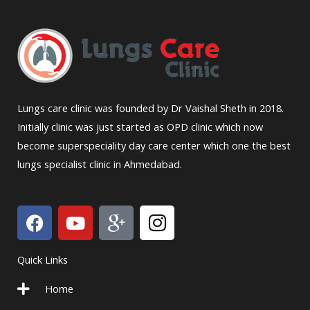
Lungs care clinic was founded by Dr Vaishal Sheth in 2018.
Initially clinic was just started as OPD clinic which now
become superspeciality day care center which one the best
lungs specialist clinic in Ahmedabad.
F
Y
I
I
a
o
c
c
c
u
o
o
Quick Links
e
t
n
n
b
u
-
-
Home
o
b
g
i