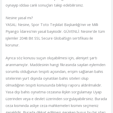
oynayıp iddaa canlı sonuçları takip edebilirsiniz.
Nesine yasal mı?
YASAL: Nesine, Spor Toto Teşkilat Başkanlığı'nın ve Milli
Piyango İdaresi'nin yasal bayiisidir. GÜVENLİ: Nesine'de tüm
işlemler 2048 Bit SSL Secure GlobalSign sertifikası ile
korunur.
Ayrıca söz konusu suçun oluşabilmesi için, aleniyet şartı
aranmamıştır. Maddesinin hangi fıkrasında sayılan eylemden
sorumlu olduğunun tespiti açısından, erişim sağlanan bahis
sitelerinin yurt dışında oynatılan bahis siteleri olup
olmadığının tespiti konusunda bilirkişi raporu aldırılmalıdır.
Yasa dışı bahis oynatma cezasına ilişkin sorgulamayı Uyap
üzerinden veya e devlet üzerinden sorgulayabilirsiniz. Burada
ceza kısmında asliye ceza mahkemeleri kısmını seçmeniz
gereklidir. Burada dikkat edilmesi gereken husus bu bir idari