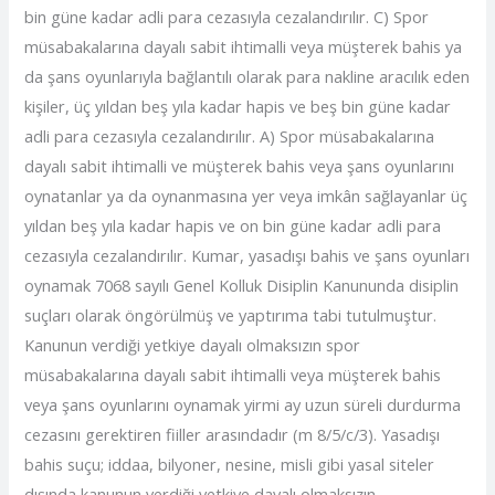
bin güne kadar adli para cezasıyla cezalandırılır. C) Spor
müsabakalarına dayalı sabit ihtimalli veya müşterek bahis ya
da şans oyunlarıyla bağlantılı olarak para nakline aracılık eden
kişiler, üç yıldan beş yıla kadar hapis ve beş bin güne kadar
adli para cezasıyla cezalandırılır. A) Spor müsabakalarına
dayalı sabit ihtimalli ve müşterek bahis veya şans oyunlarını
oynatanlar ya da oynanmasına yer veya imkân sağlayanlar üç
yıldan beş yıla kadar hapis ve on bin güne kadar adli para
cezasıyla cezalandırılır. Kumar, yasadışı bahis ve şans oyunları
oynamak 7068 sayılı Genel Kolluk Disiplin Kanununda disiplin
suçları olarak öngörülmüş ve yaptırıma tabi tutulmuştur.
Kanunun verdiği yetkiye dayalı olmaksızın spor
müsabakalarına dayalı sabit ihtimalli veya müşterek bahis
veya şans oyunlarını oynamak yirmi ay uzun süreli durdurma
cezasını gerektiren fiiller arasındadır (m 8/5/c/3). Yasadışı
bahis suçu; iddaa, bilyoner, nesine, misli gibi yasal siteler
dışında kanunun verdiği yetkiye dayalı olmaksızın