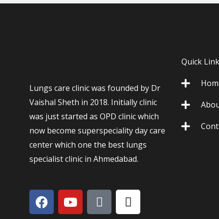
Quick Lin
Hom
Lungs care clinic was founded by Dr
Vaishal Sheth in 2018. Initially clinic
Abou
was just started as OPD clinic which
Cont
now become superspeciality day care
center which one the best lungs
specialist clinic in Ahmedabad.
F
Y
I
I
a
o
c
c