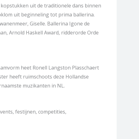
 kopstukken uit de traditionele dans binnen
klom uit beginneling tot prima ballerina.
Zwanenmeer, Giselle. Ballerina Igone de
waan, Arnold Haskell Award, ridderorde Orde
naamvorm heet Ronell Langston Plasschaert
ster heeft ruimschoots deze Hollandse
ornaamste muzikanten in NL.
ents, festijnen, competities,