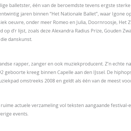
lige balletster, één van de beroemdste tevens ergste sterke
entwintig jaren binnen “Het Nationale Ballet”, waar Igone op
assiek oeuvre, onder meer Romeo en Julia, Doornroosje, Het 
ld op d’r lijst, zoals deze Alexandra Radius Prize, Gouden Z
 die danskunst.
erlandse rapper, zanger en ook muziekproducent. Z’n echte 
92 geboorte kreeg binnen Capelle aan den IJssel. De hiphop
uziekpad omstreeks 2008 en geldt als één van de meest vo
 ruime actuele verzameling vol teksten aangaande festival-ev
erige events.