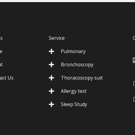
ks
Service
e
Pulmonary
t
Bronchoscopy
act Us
Thoracoscopy suit
Allergy test
Sleep Study