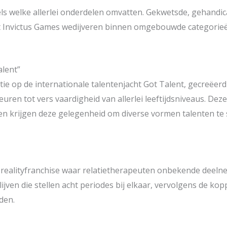
els welke allerlei onderdelen omvatten. Gekwetsde, gehand
t Invictus Games wedijveren binnen omgebouwde categorieë
alent”
itie op de internationale talentenjacht Got Talent, gecreëer
n tot vers vaardigheid van allerlei leeftijdsniveaus. Deze o
ten krijgen deze gelegenheid om diverse vormen talenten te 
ale realityfranchise waar relatietherapeuten onbekende deel
blijven die stellen acht periodes bij elkaar, vervolgens de 
den.