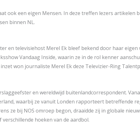
at ook een eigen Mensen. In deze treffen lezers artikelen b
sen binnen NL.
ter en televisiehost Merel Ek bleef bekend door haar eigen
show Vandaag Inside, waarin ze in de rol kenner aanschuift
 inzet won journaliste Merel Ek deze Televizier-Ring Talentpr
rslaggeefster en wereldwijd buitenlandcorrespondent. Vanaf
erland, waarbij ze vanuit Londen rapporteert betreffende r
rens ze bij NOS omroep begon, draaidde zij in globale nieu
f verschillende hoeken van de aardbol.