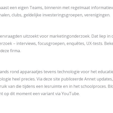
naast een eigen Teams, binnenin met regelmaat informatiev
nalen, clubs, geldelijke investeringsgroepen, verenigingen.
ndervraagden uitzoekt voor marketingonderzoek. Dat liep in 
rzoek – interviews, focusgroepen, enquêtes, UX-tests. Bek
eze firma.
lands rond apparaatjes tevens technologie voor het educati
nologie heel precies. Via deze site publiceerde Annet updat
uik van die tijdens een lesruimte en in het schoolproces. B
nt op dit moment een variant via YouTube.