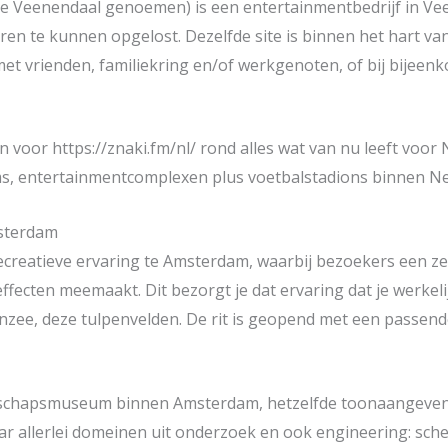
pe Veenendaal genoemen) is een entertainmentbedrijf in Ve
ren te kunnen opgelost. Dezelfde site is binnen het hart va
met vrienden, familiekring en/of werkgenoten, of bij bijeenk
 voor https://znaki.fm/nl/ rond alles wat van nu leeft voor
, entertainmentcomplexen plus voetbalstadions binnen Ne
msterdam
 recreatieve ervaring te Amsterdam, waarbij bezoekers een z
ffecten meemaakt. Dit bezorgt je dat ervaring dat je werkeli
nzee, deze tulpenvelden. De rit is geopend met een passende
chapsmuseum binnen Amsterdam, hetzelfde toonaangevend
aar allerlei domeinen uit onderzoek en ook engineering: sc