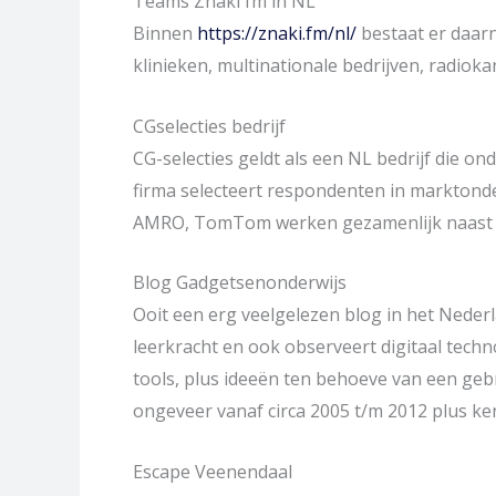
Teams Znaki fm in NL
Binnen
https://znaki.fm/nl/
bestaat er daar
klinieken, multinationale bedrijven, radioka
CGselecties bedrijf
CG-selecties geldt als een NL bedrijf die o
firma selecteert respondenten in marktonde
AMRO, TomTom werken gezamenlijk naast d
Blog Gadgetsenonderwijs
Ooit een erg veelgelezen blog in het Neder
leerkracht en ook observeert digitaal tech
tools, plus ideeën ten behoeve van een gebr
ongeveer vanaf circa 2005 t/m 2012 plus ke
Escape Veenendaal