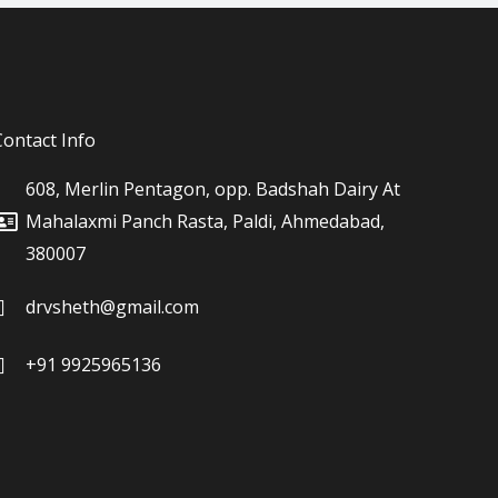
Contact Info
608, Merlin Pentagon, opp. Badshah Dairy At
Mahalaxmi Panch Rasta, Paldi, Ahmedabad,
380007
drvsheth@gmail.com
+91 9925965136