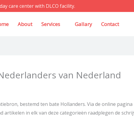
day care center with DLCO facility.
ome
About
Services
Gallary
Contact
Nederlanders van Nederland
iebron, bestemd ten bate Hollanders. Via de online pagina z
d artikelen in elk van deze categorieën raadplegen de schri