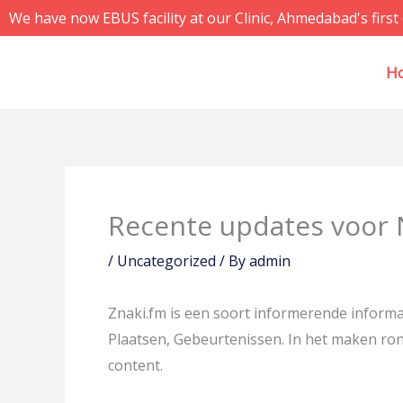
Skip
We have now EBUS facility at our Clinic, Ahmedabad's first 
to
content
H
Recente updates voor 
/
Uncategorized
/ By
admin
Znaki.fm is een soort informerende informat
Plaatsen, Gebeurtenissen. In het maken ron
content.