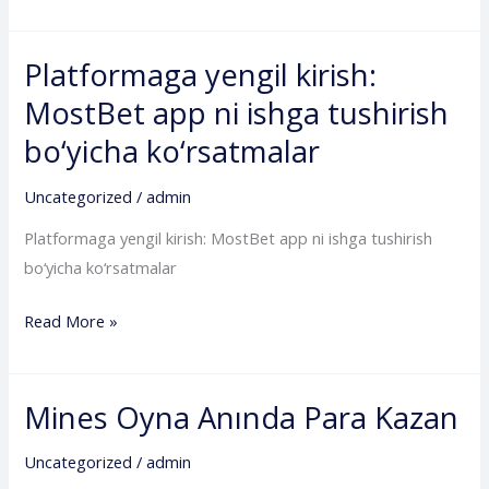
Platformaga yengil kirish:
Platformaga
yengil
MostBet app ni ishga tushirish
kirish:
bo‘yicha ko‘rsatmalar
MostBet
app
Uncategorized
/
admin
ni
Platformaga yengil kirish: MostBet app ni ishga tushirish
ishga
bo‘yicha ko‘rsatmalar
tushirish
bo‘yicha
Read More »
ko‘rsatmalar
Mines Oyna Anında Para Kazan
Mines
Oyna
Uncategorized
/
admin
Anında