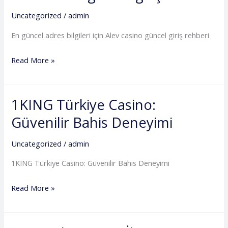
adres
bilgileri
Uncategorized
/
admin
için
En güncel adres bilgileri için Alev casino güncel giriş rehberi
Alev
casino
Read More »
güncel
giriş
rehberi
1KING Türkiye Casino:
1KING
Türkiye
Güvenilir Bahis Deneyimi
Casino:
Güvenilir
Uncategorized
/
admin
Bahis
1KING Türkiye Casino: Güvenilir Bahis Deneyimi
Deneyimi
Read More »