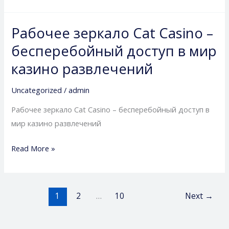
Рабочее зеркало Cat Casino –
Рабочее
зеркало
бесперебойный доступ в мир
Cat
казино развлечений
Casino
–
Uncategorized
/
admin
бесперебойный
Рабочее зеркало Cat Casino – бесперебойный доступ в
доступ
мир казино развлечений
в
мир
Read More »
казино
развлечений
1
2
…
10
Next
→