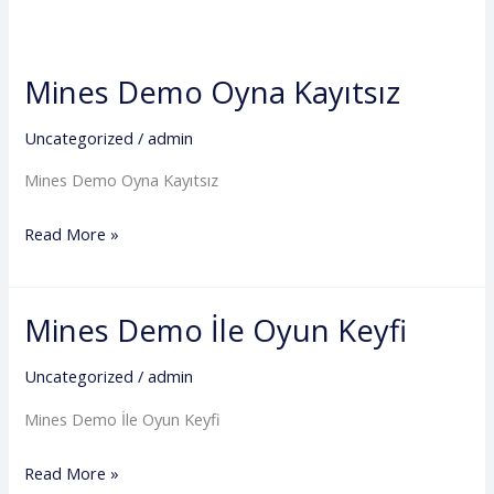
Mines Demo Oyna Kayıtsız
Mines
Demo
Uncategorized
/
admin
Oyna
Kayıtsız
Mines Demo Oyna Kayıtsız
Read More »
Mines Demo İle Oyun Keyfi
Mines
Demo
Uncategorized
/
admin
İle
Oyun
Mines Demo İle Oyun Keyfi
Keyfi
Read More »