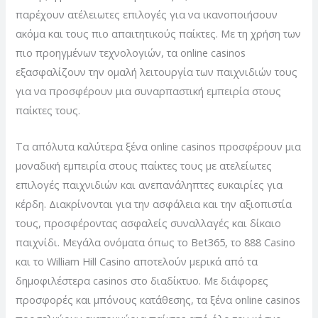
παρέχουν ατέλειωτες επιλογές για να ικανοποιήσουν
ακόμα και τους πιο απαιτητικούς παίκτες. Με τη χρήση των
πιο προηγμένων τεχνολογιών, τα online casinos
εξασφαλίζουν την ομαλή λειτουργία των παιχνιδιών τους
για να προσφέρουν μια συναρπαστική εμπειρία στους
παίκτες τους.
Τα απόλυτα καλύτερα ξένα online casinos προσφέρουν μια
μοναδική εμπειρία στους παίκτες τους με ατελείωτες
επιλογές παιχνιδιών και ανεπανάληπτες ευκαιρίες για
κέρδη. Διακρίνονται για την ασφάλεια και την αξιοπιστία
τους, προσφέροντας ασφαλείς συναλλαγές και δίκαιο
παιχνίδι. Μεγάλα ονόματα όπως το Bet365, το 888 Casino
και το William Hill Casino αποτελούν μερικά από τα
δημοφιλέστερα casinos στο διαδίκτυο. Με διάφορες
προσφορές και μπόνους κατάθεσης, τα ξένα online casinos