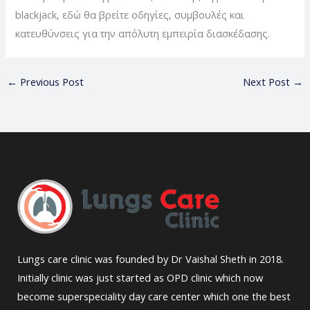
blackjack, εδώ θα βρείτε οδηγίες, συμβουλές και
κατευθύνσεις για την απόλυτη εμπειρία διασκέδασης.
←
Previous Post
Next Post
→
Lungs care clinic was founded by Dr Vaishal Sheth in 2018.
Initially clinic was just started as OPD clinic which now
become superspeciality day care center which one the best