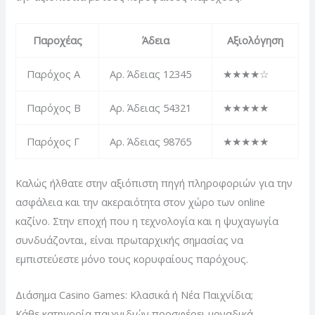
Παροχέας
Άδεια
Αξιολόγηση
Παρόχος Α
Αρ. Άδειας 12345
★★★★☆
Παρόχος Β
Αρ. Άδειας 54321
★★★★★
Παρόχος Γ
Αρ. Άδειας 98765
★★★★★
Καλώς ήλθατε στην αξιόπιστη πηγή πληροφοριών για την
ασφάλεια και την ακεραιότητα στον χώρο των online
καζίνο. Στην εποχή που η τεχνολογία και η ψυχαγωγία
συνδυάζονται, είναι πρωταρχικής σημασίας να
εμπιστεύεστε μόνο τους κορυφαίους παρόχους.
Διάσημα Casino Games: Κλασικά ή Νέα Παιχνίδια;
Κάθε κατηγορία παιχνιδιών προσφέρει μοναδικά