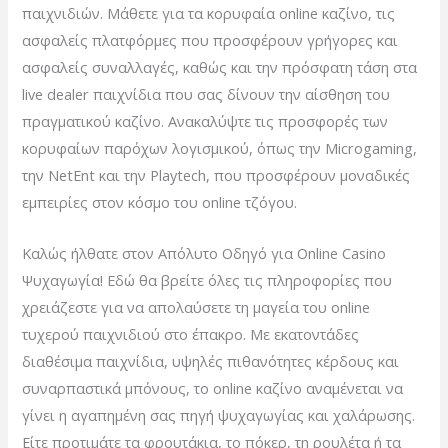
παιχνιδιών. Μάθετε για τα κορυφαία online καζίνο, τις
ασφαλείς πλατφόρμες που προσφέρουν γρήγορες και
ασφαλείς συναλλαγές, καθώς και την πρόσφατη τάση στα
live dealer παιχνίδια που σας δίνουν την αίσθηση του
πραγματικού καζίνο. Ανακαλύψτε τις προσφορές των
κορυφαίων παρόχων λογισμικού, όπως την Microgaming,
την NetEnt και την Playtech, που προσφέρουν μοναδικές
εμπειρίες στον κόσμο του online τζόγου.
Καλώς ήλθατε στον Απόλυτο Οδηγό για Online Casino
Ψυχαγωγία! Εδώ θα βρείτε όλες τις πληροφορίες που
χρειάζεστε για να απολαύσετε τη μαγεία του online
τυχερού παιχνιδιού στο έπακρο. Με εκατοντάδες
διαθέσιμα παιχνίδια, υψηλές πιθανότητες κέρδους και
συναρπαστικά μπόνους, το online καζίνο αναμένεται να
γίνει η αγαπημένη σας πηγή ψυχαγωγίας και χαλάρωσης.
Είτε προτιμάτε τα φρουτάκια, το πόκερ, τη ρουλέτα ή τα