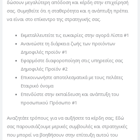
δώσουν μεγαλύτερη απόδοση και κέρδη στην επιχείρησή
σας. Θυμηθείτε ότι η σταθερότητα και η ανάπτυξη πρέπει
να είναι στο επίκεντρο της στρατηγικής σας.
Εκμεταλλευτείτε τις ευκαιρίες στην αγορά Λίστα #1
Ανανεώστε τη διάρκεια ζωής των προϊόντων
Δημοφιλές προϊόν #1
Εφαρμόστε διαφοροποίηση στις υπηρεσίες σας
Δημοφιλές Προϊόν #2
Επικοινωνήστε αποτελεσματικά με τους πελάτες
Εταιρικό όνομα
Επενδύστε στην εκπαίδευση και ανάπτυξη του
προσωπικού Πρόσωπο #1
Αναζητάτε τρόπους για να αυξήσετε τα κέρδη σας; Εδώ
σας παρουσιάζουμε μερικές συμβουλές και στρατηγικές
που μπορεί να βοηθήσουν στην επίτευξη αυτού του