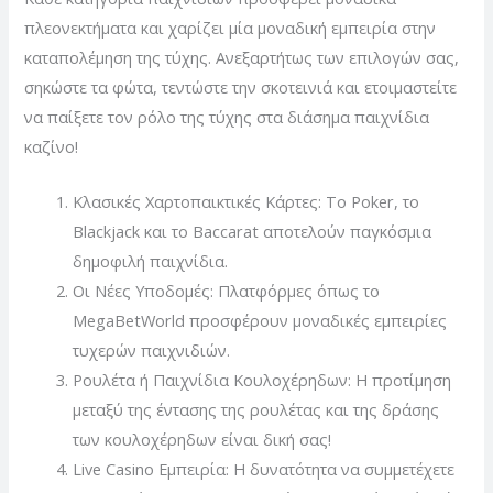
πλεονεκτήματα και χαρίζει μία μοναδική εμπειρία στην
καταπολέμηση της τύχης. Ανεξαρτήτως των επιλογών σας,
σηκώστε τα φώτα, τεντώστε την σκοτεινιά και ετοιμαστείτε
να παίξετε τον ρόλο της τύχης στα διάσημα παιχνίδια
καζίνο!
Κλασικές Χαρτοπαικτικές Κάρτες: Το Poker, το
Blackjack και το Baccarat αποτελούν παγκόσμια
δημοφιλή παιχνίδια.
Οι Νέες Υποδομές: Πλατφόρμες όπως το
MegaBetWorld προσφέρουν μοναδικές εμπειρίες
τυχερών παιχνιδιών.
Ρουλέτα ή Παιχνίδια Κουλοχέρηδων: Η προτίμηση
μεταξύ της έντασης της ρουλέτας και της δράσης
των κουλοχέρηδων είναι δική σας!
Live Casino Εμπειρία: Η δυνατότητα να συμμετέχετε