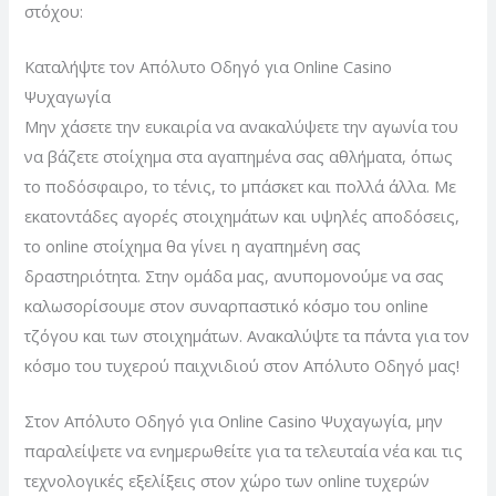
στόχου:
Καταλήψτε τον Απόλυτο Οδηγό για Online Casino
Ψυχαγωγία
Μην χάσετε την ευκαιρία να ανακαλύψετε την αγωνία του
να βάζετε στοίχημα στα αγαπημένα σας αθλήματα, όπως
το ποδόσφαιρο, το τένις, το μπάσκετ και πολλά άλλα. Με
εκατοντάδες αγορές στοιχημάτων και υψηλές αποδόσεις,
το online στοίχημα θα γίνει η αγαπημένη σας
δραστηριότητα. Στην ομάδα μας, ανυπομονούμε να σας
καλωσορίσουμε στον συναρπαστικό κόσμο του online
τζόγου και των στοιχημάτων. Ανακαλύψτε τα πάντα για τον
κόσμο του τυχερού παιχνιδιού στον Απόλυτο Οδηγό μας!
Στον Απόλυτο Οδηγό για Online Casino Ψυχαγωγία, μην
παραλείψετε να ενημερωθείτε για τα τελευταία νέα και τις
τεχνολογικές εξελίξεις στον χώρο των online τυχερών