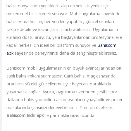
bahis dünyasında yenilikleri takip etmek isteyenler için
mükemmel bir seçenek sunuyor. Mobil uygulama sayesinde
bahislerinizi her an, her yerden yapabilir, güncel oranları
takip edebilir ve kazançlarınızı artırabilirsiniz. Uygulamanın
kullanıcı dostu arayüzü, yeni başlayanlardan profesyonellere
kadar herkes için ideal bir platform sunuyor ve
Bahiscom
apk
sayesinde deneyiminizi daha da zenginleştirebilirsiniz.
Bahiscom mobil uygulamasının en büyük avantajlarından biri,
canlı bahis imkanı sunmasıdır. Canlı bahis, maç esnasında
oranların sürekli güncellenmesiyle heyecanı doruklarda
yaşamanızı sağlar. Ayrıca, uygulama üzerinden çeşitli spor
dallarına bahis yapabilir, casino oyunları oynayabilir ve poker
masalarında şansınızı deneyebilirsiniz. Tüm bu özellikler,
Bahiscom Indir apk
ile parmaklarınızın ucunda.