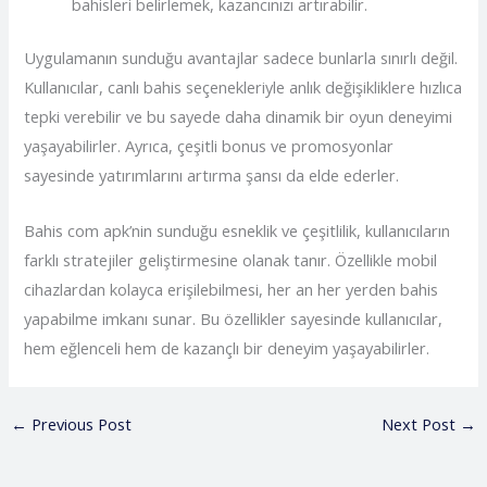
bahisleri belirlemek, kazancınızı artırabilir.
Uygulamanın sunduğu avantajlar sadece bunlarla sınırlı değil.
Kullanıcılar, canlı bahis seçenekleriyle anlık değişikliklere hızlıca
tepki verebilir ve bu sayede daha dinamik bir oyun deneyimi
yaşayabilirler. Ayrıca, çeşitli bonus ve promosyonlar
sayesinde yatırımlarını artırma şansı da elde ederler.
Bahis com apk’nin sunduğu esneklik ve çeşitlilik, kullanıcıların
farklı stratejiler geliştirmesine olanak tanır. Özellikle mobil
cihazlardan kolayca erişilebilmesi, her an her yerden bahis
yapabilme imkanı sunar. Bu özellikler sayesinde kullanıcılar,
hem eğlenceli hem de kazançlı bir deneyim yaşayabilirler.
←
Previous Post
Next Post
→