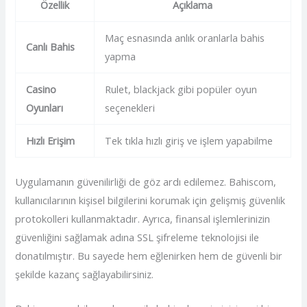
Özellik
Açıklama
Maç esnasında anlık oranlarla bahis
Canlı Bahis
yapma
Casino
Rulet, blackjack gibi popüler oyun
Oyunları
seçenekleri
Hızlı Erişim
Tek tıkla hızlı giriş ve işlem yapabilme
Uygulamanın güvenilirliği de göz ardı edilemez. Bahiscom,
kullanıcılarının kişisel bilgilerini korumak için gelişmiş güvenlik
protokolleri kullanmaktadır. Ayrıca, finansal işlemlerinizin
güvenliğini sağlamak adına SSL şifreleme teknolojisi ile
donatılmıştır. Bu sayede hem eğlenirken hem de güvenli bir
şekilde kazanç sağlayabilirsiniz.