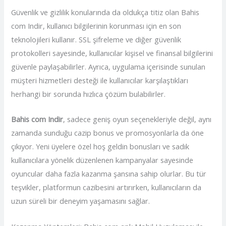
Güvenlik ve gizlilik konularında da oldukça titiz olan Bahis
com Indir, kullanıcı bilgilerinin korunması için en son
teknolojileri kullanır. SSL şifreleme ve diğer güvenlik
protokolleri sayesinde, kullanıcılar kişisel ve finansal bilgilerini
güvenle paylaşabilirler. Ayrıca, uygulama içerisinde sunulan
müşteri hizmetleri desteği ile kullanıcılar karşılaştıkları
herhangi bir sorunda hızlıca çözüm bulabilirler.
Bahis com Indir
, sadece geniş oyun seçenekleriyle değil, aynı
zamanda sunduğu cazip bonus ve promosyonlarla da öne
çıkıyor. Yeni üyelere özel hoş geldin bonusları ve sadık
kullanıcılara yönelik düzenlenen kampanyalar sayesinde
oyuncular daha fazla kazanma şansına sahip olurlar. Bu tür
teşvikler, platformun cazibesini artırırken, kullanıcıların da
uzun süreli bir deneyim yaşamasını sağlar.