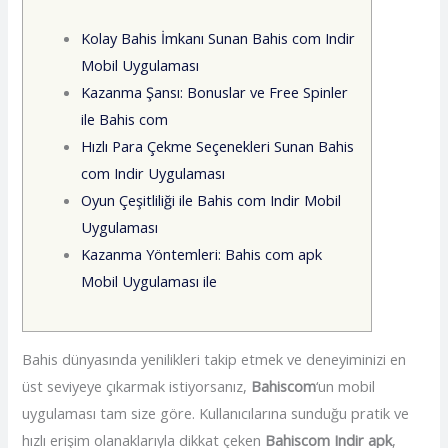
Kolay Bahis İmkanı Sunan Bahis com Indir
Mobil Uygulaması
Kazanma Şansı: Bonuslar ve Free Spinler
ile Bahis com
Hızlı Para Çekme Seçenekleri Sunan Bahis
com Indir Uygulaması
Oyun Çeşitliliği ile Bahis com Indir Mobil
Uygulaması
Kazanma Yöntemleri: Bahis com apk
Mobil Uygulaması ile
Bahis dünyasında yenilikleri takip etmek ve deneyiminizi en
üst seviyeye çıkarmak istiyorsanız,
Bahiscom
‘un mobil
uygulaması tam size göre. Kullanıcılarına sunduğu pratik ve
hızlı erişim olanaklarıyla dikkat çeken
Bahiscom Indir apk
,