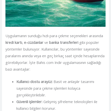
Uygulamanın sunduğu hızlı para çekme seçenekleri arasında
kredi kartı
,
e-cüzdanlar
ve
banka transferleri
gibi popüler
yöntemler bulunuyor. Kullanıcılar, bu yöntemler sayesinde
paralarını anında veya en geç birkaç saat içinde hesaplarında
görebiliyorlar. İşte Bahis com Indir uygulamasının sağladığı
bazı avantajlar:
Kullanıcı dostu arayüz:
Basit ve anlaşılır tasarımı
sayesinde para çekme işlemleri kolayca
gerçekleştirilebilir.
Güvenli işlemler:
Gelişmiş şifreleme teknolojileri ile
kullanıcı bilgileri korunur.