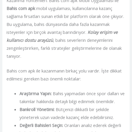
Kazanma Yöntemleri: Bahis com apk Mobil Uygulaması ile
Bahis com apk
mobil uygulaması, kullanıcılarına kazanç
sağlama fırsatları sunan etkili bir platform olarak öne çıkıyor.
Bu uygulama, bahis dünyasında daha fazla kazanmak
isteyenler için birçok avantaj barındırıyor.
Kolay erişim ve
kullanıcı dostu arayüzü
, bahis severlerin deneyimlerini
zenginleştirirken, farklı stratejiler geliştirmelerine de olanak
tanıyor.
Bahis com apk ile kazanmanın birkaç yolu vardır. İşte dikkat
edilmesi gereken bazı önemli noktalar:
Araştırma Yapın:
Bahis yapmadan önce spor dalları ve
takımlar hakkında detaylı bilgi edinmek önemlidir.
Bankroll Yönetimi:
Bütçenizi dikkatli bir şekilde
yöneterek uzun vadede kazanç elde edebilirsiniz.
Değerli Bahisleri Seçin:
Oranları analiz ederek değerli