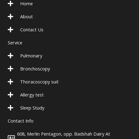
b
u
-
-
Home
o
b
g
i
o
e
o
n
About
k
o
s
Contact Us
g
t
l
a
Service
e
g
-
r
Pulmonary
p
a
l
m
Bronchoscopy
u
-
Thoracoscopy suit
s
1
Allergy test
Sleep Study
Contact Info
608, Merlin Pentagon, opp. Badshah Dairy At