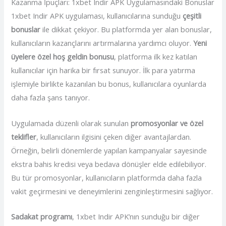
Kazanma İpuçları: 1xbet Indir APK Uygulamasındaki Bonuslar
1xbet Indir APK uygulaması, kullanıcılarına sunduğu
çeşitli
bonuslar
ile dikkat çekiyor. Bu platformda yer alan bonuslar,
kullanıcıların kazançlarını artırmalarına yardımcı oluyor.
Yeni
üyelere özel hoş geldin bonusu
, platforma ilk kez katılan
kullanıcılar için harika bir fırsat sunuyor. İlk para yatırma
işlemiyle birlikte kazanılan bu bonus, kullanıcılara oyunlarda
daha fazla şans tanıyor.
Uygulamada düzenli olarak sunulan
promosyonlar ve özel
teklifler
, kullanıcıların ilgisini çeken diğer avantajlardan.
Örneğin, belirli dönemlerde yapılan kampanyalar sayesinde
ekstra bahis kredisi veya bedava dönüşler elde edilebiliyor.
Bu tür promosyonlar, kullanıcıların platformda daha fazla
vakit geçirmesini ve deneyimlerini zenginleştirmesini sağlıyor.
Sadakat programı
, 1xbet Indir APK’nın sunduğu bir diğer