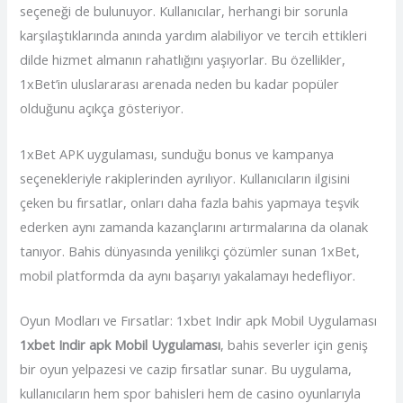
seçeneği de bulunuyor. Kullanıcılar, herhangi bir sorunla
karşılaştıklarında anında yardım alabiliyor ve tercih ettikleri
dilde hizmet almanın rahatlığını yaşıyorlar. Bu özellikler,
1xBet’in uluslararası arenada neden bu kadar popüler
olduğunu açıkça gösteriyor.
1xBet APK uygulaması, sunduğu bonus ve kampanya
seçenekleriyle rakiplerinden ayrılıyor. Kullanıcıların ilgisini
çeken bu fırsatlar, onları daha fazla bahis yapmaya teşvik
ederken aynı zamanda kazançlarını artırmalarına da olanak
tanıyor. Bahis dünyasında yenilikçi çözümler sunan 1xBet,
mobil platformda da aynı başarıyı yakalamayı hedefliyor.
Oyun Modları ve Fırsatlar: 1xbet Indir apk Mobil Uygulaması
1xbet Indir apk Mobil Uygulaması
, bahis severler için geniş
bir oyun yelpazesi ve cazip fırsatlar sunar. Bu uygulama,
kullanıcıların hem spor bahisleri hem de casino oyunlarıyla