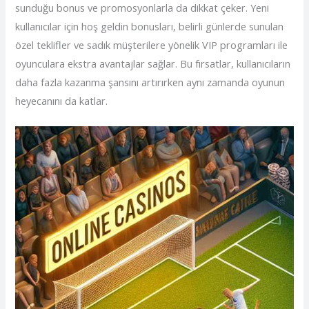
sunduğu bonus ve promosyonlarla da dikkat çeker. Yeni
kullanıcılar için hoş geldin bonusları, belirli günlerde sunulan
özel teklifler ve sadık müşterilere yönelik VIP programları ile
oyunculara ekstra avantajlar sağlar. Bu fırsatlar, kullanıcıların
daha fazla kazanma şansını artırırken aynı zamanda oyunun
heyecanını da katlar.