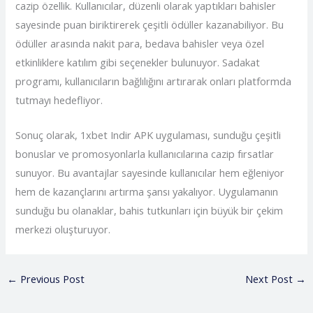
cazip özellik. Kullanıcılar, düzenli olarak yaptıkları bahisler
sayesinde puan biriktirerek çeşitli ödüller kazanabiliyor. Bu
ödüller arasında nakit para, bedava bahisler veya özel
etkinliklere katılım gibi seçenekler bulunuyor. Sadakat
programı, kullanıcıların bağlılığını artırarak onları platformda
tutmayı hedefliyor.
Sonuç olarak, 1xbet Indir APK uygulaması, sunduğu çeşitli
bonuslar ve promosyonlarla kullanıcılarına cazip fırsatlar
sunuyor. Bu avantajlar sayesinde kullanıcılar hem eğleniyor
hem de kazançlarını artırma şansı yakalıyor. Uygulamanın
sunduğu bu olanaklar, bahis tutkunları için büyük bir çekim
merkezi oluşturuyor.
←
Previous Post
Next Post
→