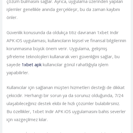
çözüm bulmasını sağlar. Ayrıca, uygulama üzerinden yapılan
işlemler genellikle anında gerçekleşir, bu da zaman kaybını
önler.
Güvenlik konusunda da oldukça titiz davranan 1xbet Indir
APK iOS uygulaması, kullanıcıların kişisel ve finansal bilgilerinin
korunmasına büyük önem verir. Uygulama, gelişmiş
şifreleme teknolojileri kullanarak veri güvenliğini sağlar, bu
sayede
1xbet apk
kullanıcılar gönül rahatlığıyla işlem
yapabilirler.
Kullanıcılar için sağlanan müşteri hizmetleri desteği de dikkat
çekicidir. Herhangi bir sorun ya da sorunuz olduğunda, 7/24
ulaşabileceğiniz destek ekibi ile hızlı çözümler bulabilirsiniz.
Bu özellikler, 1xbet Indir APK iOS uygulamasını bahis severler
için vazgeçilmez kılar.