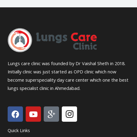
Lungs care clinic was founded by Dr Vaishal Sheth in 2018.
Initially clinic was just started as OPD clinic which now
become superspeciality day care center which one the best
lungs specialist clinic in Ahmedabad.
F
Y
I
I
a
o
c
c
c
u
o
o
Quick Links
e
t
n
n