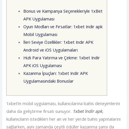
Bonus ve Kampanya Seçenekleriyle 1xBet
APK Uygulaması
Oyun Modları ve Fırsatlar: 1xbet Indir apk
Mobil Uygulaması
İleri Seviye Özellikler: 1xbet Indir APK
Android ve iOS Uygulamaları
Hızlı Para Yatırma ve Çekme: 1xbet Indir
APK iOS Uygulaması
Kazanma İpuçları: 1xbet Indir APK
Uygulamasındaki Bonuslar
1xbet’in mobil uygulaması, kullanıcılarına bahis deneyimlerini
daha da geliştirme fırsatı sunuyor.
1xbet Indir apk
,
kullanıcıların istedikleri her an ve her yerde bahis yapmalarını
sağlarken, aynı zamanda çeşitli ödüller kazanma şansı da