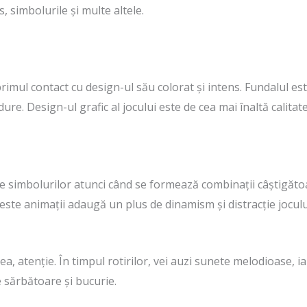
s, simbolurile și multe altele.
imul contact cu design-ul său colorat și intens. Fundalul este
dure. Design-ul grafic al jocului este de cea mai înaltă calitat
le simbolurilor atunci când se formează combinații câștigăt
ceste animații adaugă un plus de dinamism și distracție joculu
, atenție. În timpul rotirilor, vei auzi sunete melodioase, i
 sărbătoare și bucurie.