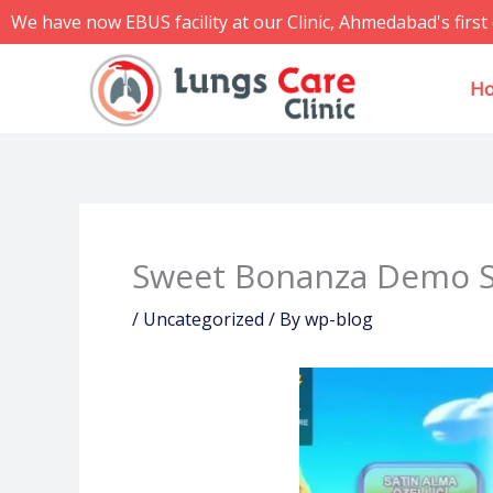
Skip
We have now EBUS facility at our Clinic, Ahmedabad's first 
to
content
H
Sweet Bonanza Demo Spe
/
Uncategorized
/ By
wp-blog