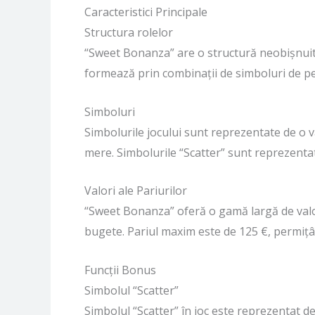
Caracteristici Principale
Structura rolelor
“Sweet Bonanza” are o structură neobișnuită a 
formează prin combinații de simboluri de pe 
Simboluri
Simbolurile jocului sunt reprezentate de o va
mere. Simbolurile “Scatter” sunt reprezenta
Valori ale Pariurilor
“Sweet Bonanza” oferă o gamă largă de valori
bugete. Pariul maxim este de 125 €, permițând
Funcții Bonus
Simbolul “Scatter”
Simbolul “Scatter” în joc este reprezentat de