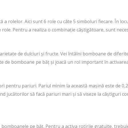
rolelor. Aici sunt 6 role cu câte 5 simboluri fiecare. În locul 
role. Pentru a realiza o combinație câștigătoare, sunt necesa
rietate de dulciuri și fructe. Vei întâlni bomboane de diferit
te de bomboane pe băț și joacă un rol important în activarea
 pentru pariuri. Pariul minim la această mașină este de 0,20 €
 jucătorilor să facă pariuri mari și să viseze la câștiguri co
 bomboanele pe băț. Pentru a activa rotirile gratuite, trebui