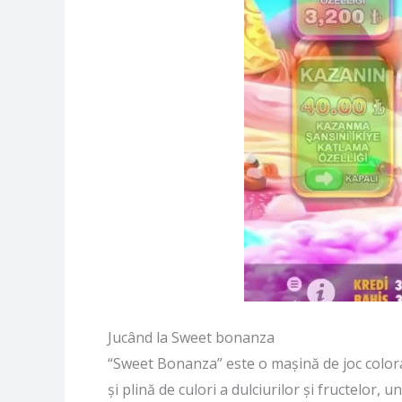
Jucând la Sweet bonanza
“Sweet Bonanza” este o mașină de joc colora
și plină de culori a dulciurilor și fructelor, 