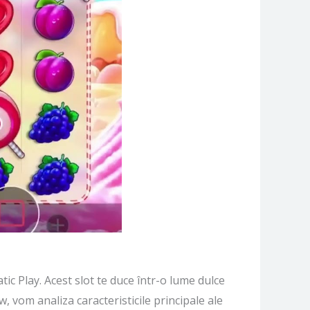
c Play. Acest slot te duce într-o lume dulce
ew, vom analiza caracteristicile principale ale