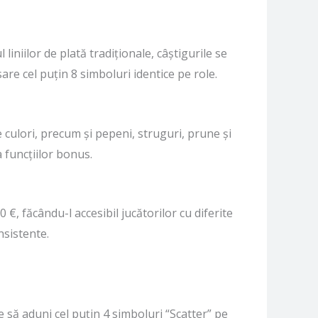
liniilor de plată tradiționale, câștigurile se
re cel puțin 8 simboluri identice pe role.
e culori, precum și pepeni, struguri, prune și
 funcțiilor bonus.
, făcându-l accesibil jucătorilor cu diferite
nsistente.
e să aduni cel puțin 4 simboluri “Scatter” pe