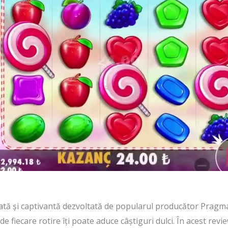
tă și captivantă dezvoltată de popularul producător Pragmati
unde fiecare rotire îți poate aduce câștiguri dulci. În acest revi