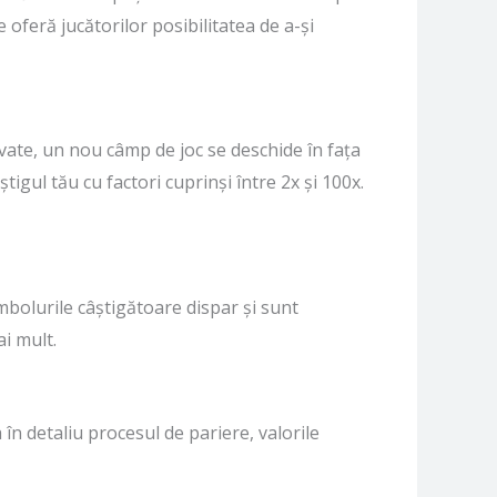
 oferă jucătorilor posibilitatea de a-și
ivate, un nou câmp de joc se deschide în fața
tigul tău cu factori cuprinși între 2x și 100x.
mbolurile câștigătoare dispar și sunt
ai mult.
în detaliu procesul de pariere, valorile