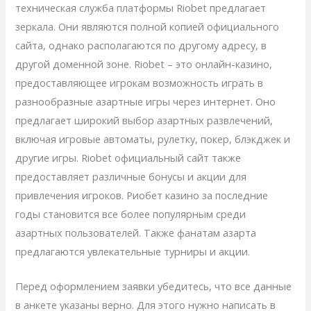
техническая служба платформы Riobet предлагает
зеркала. Они являются полной копией официального
сайта, однако располагаются по другому адресу, в
другой доменной зоне. Riobet – это онлайн-казино,
предоставляющее игрокам возможность играть в
разнообразные азартные игры через интернет. Оно
предлагает широкий выбор азартных развлечений,
включая игровые автоматы, рулетку, покер, блэкджек и
другие игры. Riobet официальный сайт также
предоставляет различные бонусы и акции для
привлечения игроков. Риобет казино за последние
годы становится все более популярным среди
азартных пользователей. Также фанатам азарта
предлагаются увлекательные турниры и акции.
Перед оформлением заявки убедитесь, что все данные
в анкете указаны верно. Для этого нужно написать в