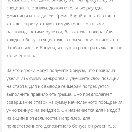
специальные знаки, дополнительные раунды,
фриспины и так далее. Кроме барабанных слотов в
каталоге присутствуют симуляторы с разными
разновидностями рулетки, блэкджека, покера. Для
каждого бонуса существуют свои условия отыгрыша.
Чтобы вывести бонусы, их нужно разыграть указанное
количество раз.
За это игроки могут получить бонусы, что позволит
увеличить сумму банкролла и улучшить свои позиции
на старте. Для их вывода геймерам потребуется
выполнить правило отыгрыша. Оно предполагает
совершение ставок на сумму начисленного поощрения,
умноженную на вейджер. Он назначается для каждой
из акций в отдельности. Например, для
приветственного депозитного бонуса он равен x35.