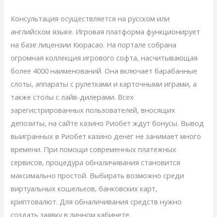
Консультация осуществляется на русском или
английском языке. Игровая платформа функционирует
на базе лицензии Кюрасао. На портале собрана
огромная коллекция игрового софта, насчитывающая
более 4000 наименований. Она включает барабанные
слоты, аппараты с рулетками и карточными играми, а
также столы с лайв-дилерами. Всех
зарегистрированных пользователей, вносящих
депозиты, на сайте казино Риобет ждут бонусы. Вывод
выигранных в Риобет казино денег не занимает много
времени. При помощи современных платежных
сервисов, процедура обналичивания становится
максимально простой. Выбирать возможно среди
виртуальных кошельков, банковских карт,
криптовалют. Для обналичивания средств нужно
создать заявку в личном кабинете.