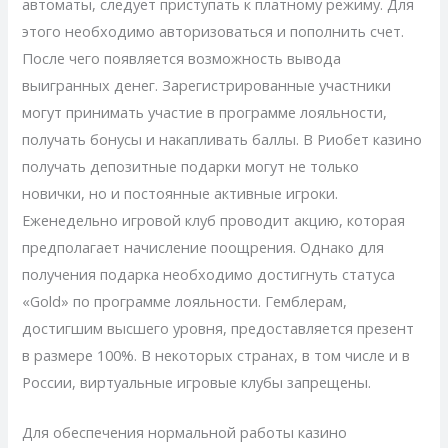
автоматы, следует приступать к платному режиму. Для
этого необходимо авторизоваться и пополнить счет.
После чего появляется возможность вывода
выигранных денег. Зарегистрированные участники
могут принимать участие в программе лояльности,
получать бонусы и накапливать баллы. В Риобет казино
получать депозитные подарки могут не только
новички, но и постоянные активные игроки.
Еженедельно игровой клуб проводит акцию, которая
предполагает начисление поощрения. Однако для
получения подарка необходимо достигнуть статуса
«Gold» по программе лояльности. Гемблерам,
достигшим высшего уровня, предоставляется презент
в размере 100%. В некоторых странах, в том числе и в
России, виртуальные игровые клубы запрещены.
Для обеспечения нормальной работы казино