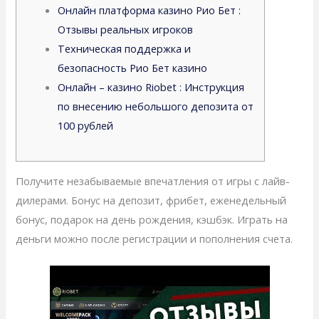
Онлайн платформа казино Рио Бет :
Отзывы реальных игроков
Техническая поддержка и
безопасность Рио Бет казино
Онлайн – казино Riobet : Инструкция
по внесению небольшого депозита от
100 рублей
Получите незабываемые впечатления от игры с лайв-
дилерами. Бонус на депозит, фрибет, еженедельный
бонус, подарок на день рождения, кэшбэк. Играть на
деньги можно после регистрации и пополнения счета.