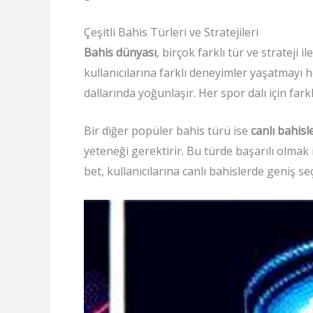
Çeşitli Bahis Türleri ve Stratejileri
Bahis dünyası
, birçok farklı tür ve strateji 
kullanıcılarına farklı deneyimler yaşatmayı h
dallarında yoğunlaşır. Her spor dalı için far
Bir diğer popüler bahis türü ise
canlı bahisl
yeteneği gerektirir. Bu türde başarılı olmak
bet, kullanıcılarına canlı bahislerde geniş 