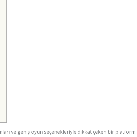
mları ve geniş oyun seçenekleriyle dikkat çeken bir platform o