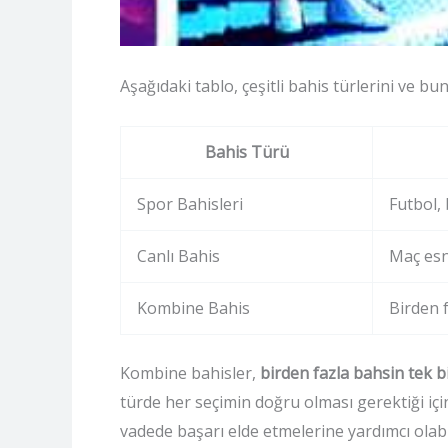
Aşağıdaki tablo, çeşitli bahis türlerini ve bu
Bahis Türü
Spor Bahisleri
Futbol, 
Canlı Bahis
Maç esna
Kombine Bahis
Birden 
Kombine bahisler,
birden fazla bahsin tek b
türde her seçimin doğru olması gerektiği için
vadede başarı elde etmelerine yardımcı olabil