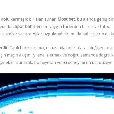
ile dolu karmaşık bir alan sunar.
Most bet
, bu alanda geniş bi
edefler.
Spor bahisleri
, en yaygın türlerden biridir ve futbol
klı kurallar ve stratejiler uygulanabilir, bu da bahisçilerin d
erdir
. Canlı bahisler, maç esnasında anlık olarak değişen ora
 için maçın akışını iyi analiz etmek ve doğru zamanda doğru 
seçenekler sunarak, bu heyecan verici deneyimi en üst düzeye