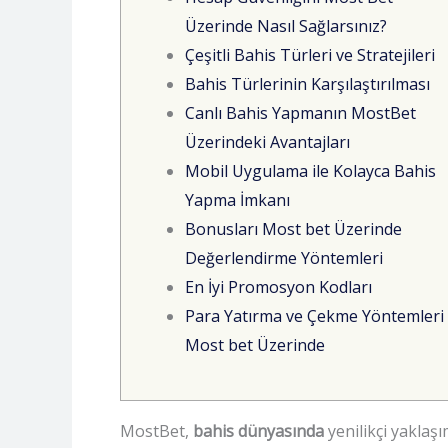
Üzerinde Nasıl Sağlarsınız?
Çeşitli Bahis Türleri ve Stratejileri
Bahis Türlerinin Karşılaştırılması
Canlı Bahis Yapmanın MostBet
Üzerindeki Avantajları
Mobil Uygulama ile Kolayca Bahis
Yapma İmkanı
Bonusları Most bet Üzerinde
Değerlendirme Yöntemleri
En İyi Promosyon Kodları
Para Yatırma ve Çekme Yöntemleri
Most bet Üzerinde
MostBet,
bahis dünyasında
yenilikçi yaklaşı