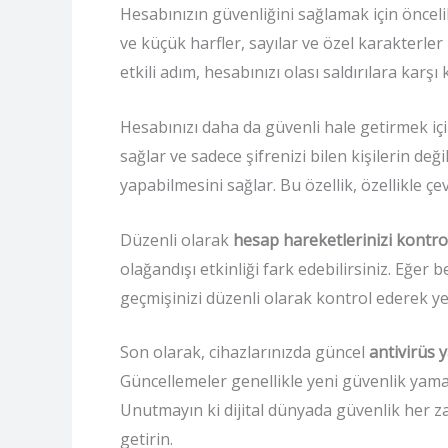
Hesabınızın güvenliğini sağlamak için öncel
ve küçük harfler, sayılar ve özel karakterler
etkili adım, hesabınızı olası saldırılara karşı
Hesabınızı daha da güvenli hale getirmek iç
sağlar ve sadece şifrenizi bilen kişilerin de
yapabilmesini sağlar. Bu özellik, özellikle ç
Düzenli olarak
hesap hareketlerinizi kontr
olağandışı etkinliği fark edebilirsiniz. Eğer 
geçmişinizi düzenli olarak kontrol ederek yetk
Son olarak, cihazlarınızda güncel
antivirüs 
Güncellemeler genellikle yeni güvenlik yamala
Unutmayın ki dijital dünyada güvenlik her z
getirin.