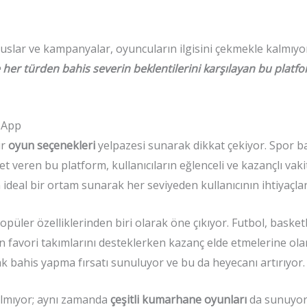
slar ve kampanyalar, oyuncuların ilgisini çekmekle kalmıyor
 her türden bahis severin beklentilerini karşılayan bu platfor
 App
ir
oyun seçenekleri
yelpazesi sunarak dikkat çekiyor. Spor b
t veren bu platform, kullanıcıların eğlenceli ve kazançlı vak
deal bir ortam sunarak her seviyeden kullanıcının ihtiyaçları
üler özelliklerinden biri olarak öne çıkıyor. Futbol, basketbo
 favori takımlarını desteklerken kazanç elde etmelerine olana
 bahis yapma fırsatı sunuluyor ve bu da heyecanı artırıyor.
almıyor; aynı zamanda
çeşitli kumarhane oyunları
da sunuyor. 