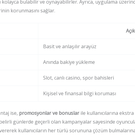
ı kolayca bulabilir ve oynayabilirler. Ayrıca, uygulama üzerin
lerinin korunmasını sağlar.
Açı
Basit ve anlaşılır arayüz
Anında bakiye yükleme
Slot, canlı casino, spor bahisleri
Kişisel ve finansal bilgi koruması
ntaj ise,
promosyonlar ve bonuslar
ile kullanıcılarına ekstra
a belirli günlerde geçerli olan kampanyalar sayesinde oyuncu
 vererek kullanıcıların her türlü sorununa çözüm bulmalarına