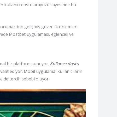
nın kullanıcı dostu arayüzü sayesinde bu
 korumak için gelişmiş güvenlik önlemleri
ayede Mostbet uygulaması, eğlenceli ve
ideal bir platform sunuyor.
Kullanıcı dostu
vaat ediyor. Mobil uygulama, kullanıcıların
e de tercih sebebi oluyor.