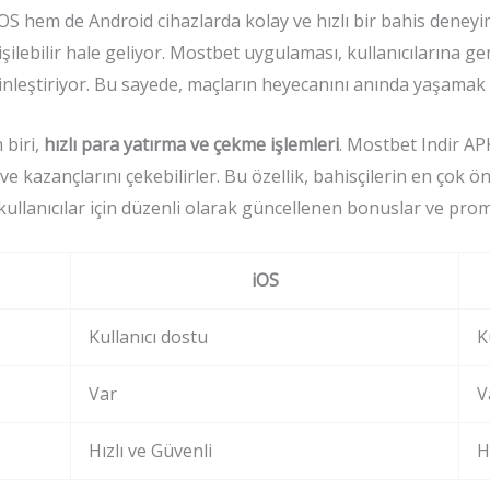
 iOS hem de Android cihazlarda kolay ve hızlı bir bahis deney
lebilir hale geliyor. Mostbet uygulaması, kullanıcılarına geni
inleştiriyor. Bu sayede, maçların heyecanını anında yaşam
 biri,
hızlı para yatırma ve çekme işlemleri
. Mostbet Indir APK
ve kazançlarını çekebilirler. Bu özellik, bahisçilerin en çok 
 kullanıcılar için düzenli olarak güncellenen bonuslar ve pro
iOS
Kullanıcı dostu
K
Var
V
Hızlı ve Güvenli
H