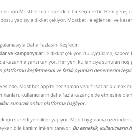
enler için Mostbet Indir apk ideal bir seçenektir. Hem geniş
stu yapısıyla dikkat çekiyor. Mostbet ile eğlenceli ve kazan
.
ulamasıyla Daha Fazlasını Keşfedin
lar ve kampanyalar
ile dikkat çekiyor. Bu uygulama, sadece
a kazanma şansı tanıyor. Her yeni kullanıcıya sunulan hoş g
arın platformu keşfetmesini ve farklı oyunları denemesini teşvi
yesinde, Most bet app’te her zaman yeni fırsatlar bulmak m
mkanları, kullanıcıların daha fazla kazanç elde etmesine ola
alıklar sunarak onları platforma bağlıyor.
mek için sürekli yenilikler yapıyor. Mobil uygulama üzerinden
eyken bile katılım imkanı tanıyor.
Bu esneklik, kullanıcıların