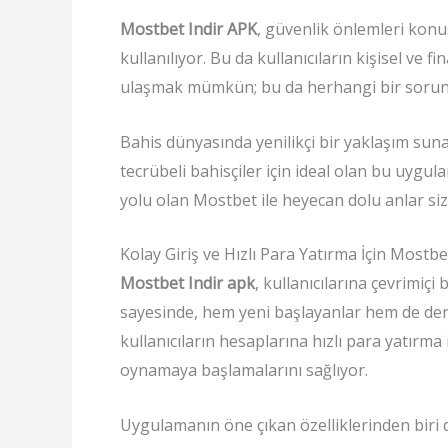
Mostbet Indir APK
, güvenlik önlemleri konus
kullanılıyor. Bu da kullanıcıların kişisel ve
ulaşmak mümkün; bu da herhangi bir sorunla
Bahis dünyasında yenilikçi bir yaklaşım sun
tecrübeli bahisçiler için ideal olan bu uyg
yolu olan Mostbet ile heyecan dolu anlar sizl
Kolay Giriş ve Hızlı Para Yatırma İçin Mostb
Mostbet Indir apk
, kullanıcılarına çevrimiçi
sayesinde, hem yeni başlayanlar hem de dene
kullanıcıların hesaplarına hızlı para yatırma
oynamaya başlamalarını sağlıyor.
Uygulamanın öne çıkan özelliklerinden biri 