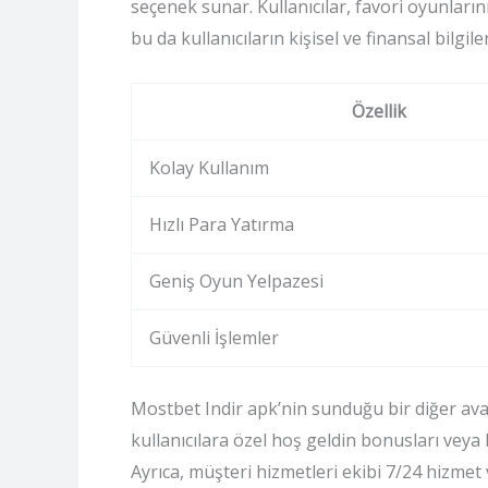
seçenek sunar. Kullanıcılar, favori oyunların
bu da kullanıcıların kişisel ve finansal bilgi
Özellik
Kolay Kullanım
Hızlı Para Yatırma
Geniş Oyun Yelpazesi
Güvenli İşlemler
Mostbet Indir apk’nin sunduğu bir diğer ava
kullanıcılara özel hoş geldin bonusları vey
Ayrıca, müşteri hizmetleri ekibi 7/24 hizmet