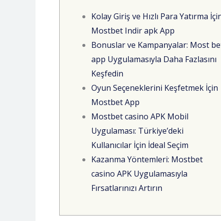
Kolay Giriş ve Hızlı Para Yatırma İçi
Mostbet Indir apk App
Bonuslar ve Kampanyalar: Most be
app Uygulamasıyla Daha Fazlasını
Keşfedin
Oyun Seçeneklerini Keşfetmek İçin
Mostbet App
Mostbet casino APK Mobil
Uygulaması: Türkiye’deki
Kullanıcılar İçin İdeal Seçim
Kazanma Yöntemleri: Mostbet
casino APK Uygulamasıyla
Fırsatlarınızı Artırın