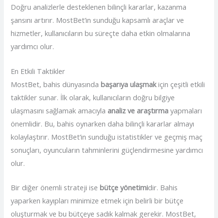
Doğru analizlerle desteklenen bilinçli kararlar, kazanma
şansını artırır. MostBet’in sunduğu kapsamlı araçlar ve
hizmetler, kullanıcıların bu süreçte daha etkin olmalarına
yardımcı olur.
En Etkili Taktikler
MostBet, bahis dünyasında
başarıya ulaşmak
için çeşitli etkili
taktikler sunar. İlk olarak, kullanıcıların doğru bilgiye
ulaşmasını sağlamak amacıyla
analiz ve araştırma
yapmaları
önemlidir. Bu, bahis oynarken daha bilinçli kararlar almayı
kolaylaştırır. MostBet’in sunduğu istatistikler ve geçmiş maç
sonuçları, oyuncuların tahminlerini güçlendirmesine yardımcı
olur.
Bir diğer önemli strateji ise
bütçe yönetimi
dir. Bahis
yaparken kayıpları minimize etmek için belirli bir bütçe
oluşturmak ve bu bütçeye sadık kalmak gerekir. MostBet,