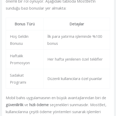
önemli bir rol oynuyor. Aşağıdaki tabloda MostBet’in
sunduğu bazı bonuslar yer almakta:
Bonus Türü
Detaylar
Hoş Geldin
İlk para yatırma işleminde %100
Bonusu
bonus
Haftalık
Her hafta yenilenen özel teklifler
Promosyon
Sadakat
Düzenli kullanıcılara özel puanlar
Programı
Mobil bahis uygulamasının en büyük avantajlarından biri de
güvenilirlik
ve
hızlı ödeme
seçenekleri sunmasıdır. MostBet,
kullanıcılarına çeşitli ödeme yöntemleri sunarak işlemleri