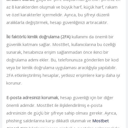
az 8 karakterden oluşmalı ve büyük harf, küçük harf, rakam
ve özel karakterler içermelidir. Ayrıca, bu şifreyi düzenli
aralıklarla değiştirmek, hesap güvenliğinizi artıracaktır.
İki faktörlü kimlik doğrulama (2FA)
kullanımı da önemli bir
güvenlik katmanı sağlar. MostBet, kullanıcılarına bu özelliği
sunarak, hesabınıza erişim sağlanmadan önce ikinci bir
doğrulama adımı ekler. Bu, telefonunuza gönderilen bir kod
veya bir kimlik doğrulama uygulaması aracılığıyla yapılabilir.
2FA etkinleştirilmiş hesaplar, yetkisiz erişimlere karşı daha iyi
korunur.
E-posta adresinizi korumak
, hesap güvenliği için bir diğer
önemli adımdır. MostBet ile ilişkilendirilmiş e-posta
adresinizin de güçlü bir şifreye sahip olması gerekir. Ayrıca,
phishing saldırılarına karşı dikkatli olunmalı ve
Mostbet