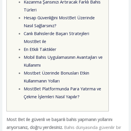
Kazanma Şansınızı Artıracak Farklı Bahis
Türleri
Hesap Güvenliğini MostBet Üzerinde
Nasıl Sağlarsınız?
Canlı Bahislerde Başarı Stratejileri
MostBet ile
En Etkili Taktikler
Mobil Bahis Uygulamasının Avantajları ve
Kullanımı
Mostbet Üzerinde Bonusları Etkin
Kullanmanın Yolları
MostBet Platformunda Para Yatırma ve
Çekme İşlemleri Nasıl Yapılır?
Most Bet ile güvenli ve başarılı bahis yapmanın yollarını
arıyorsanız, doğru yerdesiniz.
Bahis dünyasında güvenilir bir