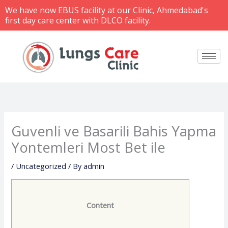
Skip
We have now EBUS facility at our Clinic, Ahmedabad's
to
first day care center with DLCO facility.
content
Guvenli ve Basarili Bahis Yapma
Yontemleri Most Bet ile
/
Uncategorized
/ By
admin
Content