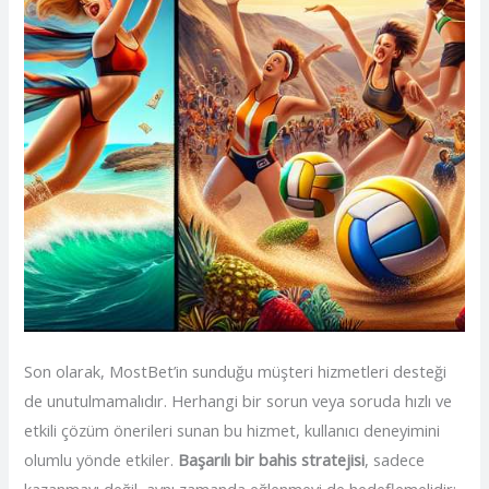
Son olarak, MostBet’in sunduğu müşteri hizmetleri desteği
de unutulmamalıdır. Herhangi bir sorun veya soruda hızlı ve
etkili çözüm önerileri sunan bu hizmet, kullanıcı deneyimini
olumlu yönde etkiler.
Başarılı bir bahis stratejisi
, sadece