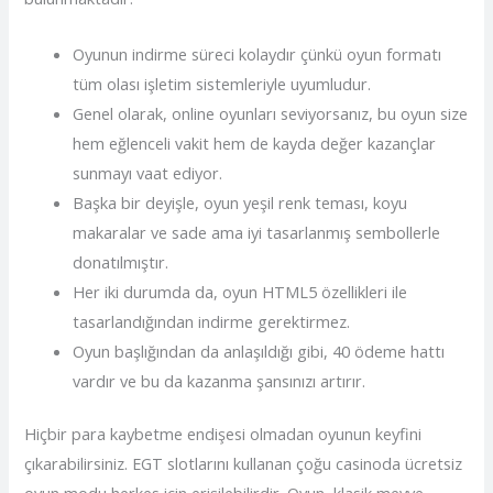
Oyunun indirme süreci kolaydır çünkü oyun formatı
tüm olası işletim sistemleriyle uyumludur.
Genel olarak, online oyunları seviyorsanız, bu oyun size
hem eğlenceli vakit hem de kayda değer kazançlar
sunmayı vaat ediyor.
Başka bir deyişle, oyun yeşil renk teması, koyu
makaralar ve sade ama iyi tasarlanmış sembollerle
donatılmıştır.
Her iki durumda da, oyun HTML5 özellikleri ile
tasarlandığından indirme gerektirmez.
Oyun başlığından da anlaşıldığı gibi, 40 ödeme hattı
vardır ve bu da kazanma şansınızı artırır.
Hiçbir para kaybetme endişesi olmadan oyunun keyfini
çıkarabilirsiniz. EGT slotlarını kullanan çoğu casinoda ücretsiz