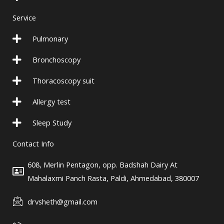
g
t
l
a
Service
e
g
-
r
Pulmonary
p
a
l
m
Bronchoscopy
u
-
Thoracoscopy suit
s
1
Allergy test
Sleep Study
Contact Info
608, Merlin Pentagon, opp. Badshah Dairy At
Mahalaxmi Panch Rasta, Paldi, Ahmedabad, 380007
drvsheth@gmail.com