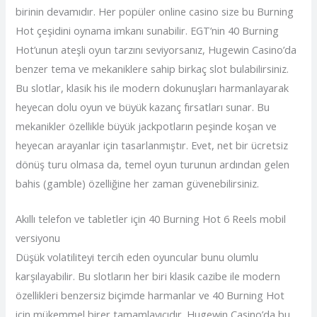
birinin devamıdır. Her popüler online casino size bu Burning
Hot çeşidini oynama imkanı sunabilir. EGT’nin 40 Burning
Hot’unun ateşli oyun tarzını seviyorsanız, Hugewin Casino’da
benzer tema ve mekaniklere sahip birkaç slot bulabilirsiniz.
Bu slotlar, klasik his ile modern dokunuşları harmanlayarak
heyecan dolu oyun ve büyük kazanç fırsatları sunar. Bu
mekanikler özellikle büyük jackpotların peşinde koşan ve
heyecan arayanlar için tasarlanmıştır. Evet, net bir ücretsiz
dönüş turu olmasa da, temel oyun turunun ardından gelen
bahis (gamble) özelliğine her zaman güvenebilirsiniz.
Akıllı telefon ve tabletler için 40 Burning Hot 6 Reels mobil
versiyonu
Düşük volatiliteyi tercih eden oyuncular bunu olumlu
karşılayabilir. Bu slotların her biri klasik cazibe ile modern
özellikleri benzersiz biçimde harmanlar ve 40 Burning Hot
için mükemmel birer tamamlayıcıdır. Hugewin Casino’da bu