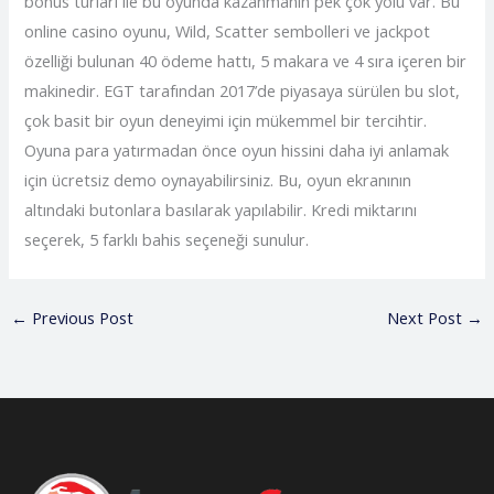
bonus turları ile bu oyunda kazanmanın pek çok yolu var. Bu
online casino oyunu, Wild, Scatter sembolleri ve jackpot
özelliği bulunan 40 ödeme hattı, 5 makara ve 4 sıra içeren bir
makinedir. EGT tarafından 2017’de piyasaya sürülen bu slot,
çok basit bir oyun deneyimi için mükemmel bir tercihtir.
Oyuna para yatırmadan önce oyun hissini daha iyi anlamak
için ücretsiz demo oynayabilirsiniz. Bu, oyun ekranının
altındaki butonlara basılarak yapılabilir. Kredi miktarını
seçerek, 5 farklı bahis seçeneği sunulur.
←
Previous Post
Next Post
→