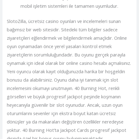
mobil işletim sistemleri ile tamamen uyumludur.
SlotoZilla, ücretsiz casino oyunları ve incelemeleri sunan
bağımsız bir web sitesidir. Sitedeki tüm bilgiler sadece
ziyaretçileri eğlendirmek ve bilgilendirmek amaçlıdır. Online
oyun oynamadan önce yerel yasaları kontrol etmek
ziyaretçilerin sorumluluğundadır. Bu oyunu gerçek parayla
oynamak için ideal olarak bir online casino hesabı açmalısınız.
Yeni oyuncu olarak kayıt olduğunuzda harika bir hoşgeldin
bonusu da alabilirsiniz. Oyunu daha iyi tanımak için slot
incelemesini okumayı unutmayın. 40 Burning Hot, renkli
görselleri ve büyük progresif jackpot peşinde koşmanın
heyecanıyla güvenilir bir slot oyunudur. Ancak, uzun oyun
oturumlarını sevenler için ekstra boyut katan ücretsiz
dönüşler ya da makaraları değiştiren özellikler neredeyse
yoktur. 40 Burning Hot’ta Jackpot Cards progresif jackpot
dışında özel bir bonus oyunu bulunmamaktadır.