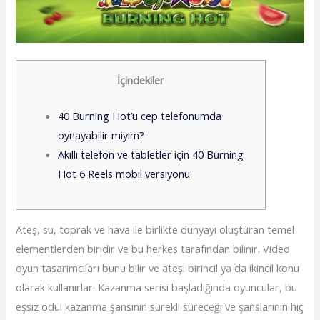
İçindekiler
40 Burning Hot’u cep telefonumda
oynayabilir miyim?
Akıllı telefon ve tabletler için 40 Burning
Hot 6 Reels mobil versiyonu
Ateş, su, toprak ve hava ile birlikte dünyayı oluşturan temel
elementlerden biridir ve bu herkes tarafından bilinir. Video
oyun tasarımcıları bunu bilir ve ateşi birincil ya da ikincil konu
olarak kullanırlar. Kazanma serisi başladığında oyuncular, bu
eşsiz ödül kazanma şansının sürekli süreceği ve şanslarının hiç