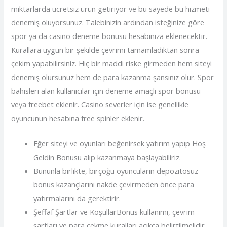
miktarlarda ücretsiz ürün getiriyor ve bu sayede bu hizmeti
denemiş oluyorsunuz. Talebinizin ardından isteğinize göre
spor ya da casino deneme bonusu hesabınıza eklenecektir.
Kurallara uygun bir şekilde çevrimi tamamladıktan sonra
çekim yapabilirsiniz. Hiç bir maddi riske girmeden hem siteyi
denemiş olursunuz hem de para kazanma şansınız olur. Spor
bahisleri alan kullanıcılar için deneme amaçlı spor bonusu
veya freebet eklenir. Casino severler için ise genellikle
oyuncunun hesabına free spinler eklenir.
Eğer siteyi ve oyunları beğenirsek yatırım yapıp Hoş
Geldin Bonusu alıp kazanmaya başlayabiliriz.
Bununla birlikte, birçoğu oyuncuların depozitosuz
bonus kazançlarını nakde çevirmeden önce para
yatırmalarını da gerektirir.
Şeffaf Şartlar ve KoşullarBonus kullanımı, çevrim
şartları ve para çekme kuralları açıkça belirtilmelidir.