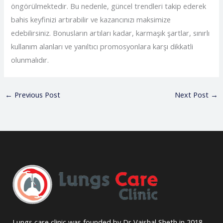
öngörülmektedir. Bu nedenle, güncel trendleri takip ederek
bahis keyfinizi artırabilir ve kazancınızı maksimize
edebilirsiniz. Bonusların artıları kadar, karmaşık şartlar, sınırlı
kullanım alanları ve yanıltıcı promosyonlara karşı dikkatli
olunmalıdır.
←
Previous Post
Next Post
→
Lungs care clinic was founded by Dr Vaishal Sheth in 2018.