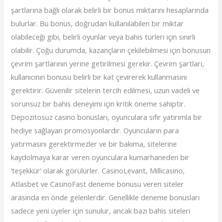
şartlarına bağlı olarak belirli bir bonus miktarını hesaplarında
bulurlar. Bu bonus, doğrudan kullanılabilen bir miktar
olabileceği gibi, belirli oyunlar veya bahis türleri için sınırlı
olabilir. Çoğu durumda, kazançların çekilebilmesi için bonusun
çevrim şartlarının yerine getirilmesi gerekir. Çevrim şartları,
kullanıcının bonusu belirli bir kat çevirerek kullanmasını
gerektirir. Güvenilir sitelerin tercih edilmesi, uzun vadeli ve
sorunsuz bir bahis deneyimi için kritik öneme sahiptir.
Depozitosuz casino bonusları, oyunculara sıfır yatırımla bir
hediye sağlayan promosyonlardır. Oyuncuların para
yatırmasını gerektirmezler ve bir bakıma, sitelerine
kaydolmaya karar veren oyunculara kumarhaneden bir
‘teşekkür’ olarak görülürler. CasinoLevant, Millicasino,
Atlasbet ve CasinoFast deneme bonusu veren siteler
arasında en önde gelenlerdir. Genellikle deneme bonusları
sadece yeni üyeler için sunulur, ancak bazı bahis siteleri