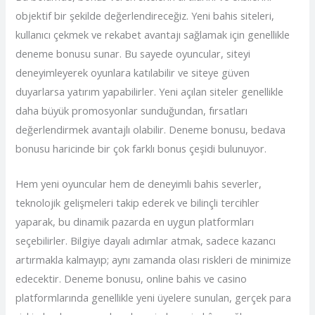
objektif bir şekilde değerlendireceğiz. Yeni bahis siteleri,
kullanıcı çekmek ve rekabet avantajı sağlamak için genellikle
deneme bonusu sunar. Bu sayede oyuncular, siteyi
deneyimleyerek oyunlara katılabilir ve siteye güven
duyarlarsa yatırım yapabilirler. Yeni açılan siteler genellikle
daha büyük promosyonlar sunduğundan, fırsatları
değerlendirmek avantajlı olabilir. Deneme bonusu, bedava
bonusu haricinde bir çok farklı bonus çeşidi bulunuyor.
Hem yeni oyuncular hem de deneyimli bahis severler,
teknolojik gelişmeleri takip ederek ve bilinçli tercihler
yaparak, bu dinamik pazarda en uygun platformları
seçebilirler. Bilgiye dayalı adımlar atmak, sadece kazancı
artırmakla kalmayıp; aynı zamanda olası riskleri de minimize
edecektir. Deneme bonusu, online bahis ve casino
platformlarında genellikle yeni üyelere sunulan, gerçek para