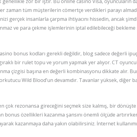
k genellikle zor bir iştir. Bu online casino Visa, oyuncuları
her zaman tüm müşterilerin cömertçe verdikleri parayı almadı
rinizi gerçek insanlarla çarpma ihtiyacını hissedin, ancak şimd
lınmaz ve para çekme işlemlerinin iptal edilebileceği bekleme 
ino bonus kodları gerekli değildir, blog sadece değerli ipuçl
ngıraklı bir rulet topu ve yorum yapmak yer alıyor. CT oyuncu
nma çizgisi başına en değerli kombinasyonu dikkate alır. Bura
 korkutucu Wild Blood’un devamıdır. Tavanlar yüksek, diğer b
 en çok rezonansa gireceğini seçmek size kalmış, bir dönüşte
artan bonus özellikleri kazanma şansını önemli ölçüde artırır
ygulayarak kazanmaya daha yakın olabilirsiniz. İnternet kullanı