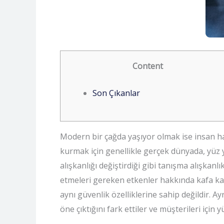
Content
Son Çıkanlar
Modern bir çağda yaşıyor olmak ise insan haya
kurmak için genellikle gerçek dünyada, yüz 
alışkanlığı değiştirdiği gibi tanışma alışkan
etmeleri gereken etkenler hakkında kafa karı
aynı güvenlik özelliklerine sahip değildir. Ay
öne çıktığını fark ettiler ve müşterileri için