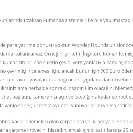
oyunlarında uzaktan kumanda sistemleri ile hile yapılmaktadır
sinde para yatırma bonusu yoktur. Wonder Hounds’un slot özel
lotlarda kullanılamaz. Örneğin, şirketin İngiltere Kumar Komis
mar sitelerinde ruletin çeşitli versiyonlarıyla karşılaşmaktad
sino çevrimiçi incelemesi için, ancak bunun için 700 Euro öde
ir ve tüm favori yuvalarınıza doğrudan uygulamadan erişebilirs
bilirsiniz ama herhalde sonraki insanın kim olacağını bileme
chat başlatın, kameranızı açın ve istediğiniz kadar sohbet
la yanıp söner, ücretsiz oyunlar sunuyorlar mı yoksa sadece 
katına kadar ödemeleri olan çarpanlara ve ikramiyelere sahipt
rla çarpma ihtiyacını hissedin, ancak şimdi satır başına 25 se