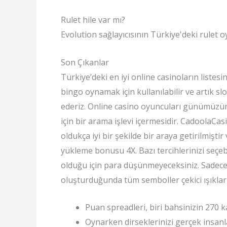
Rulet hile var mı?
Evolution sağlayıcısının Türkiye'deki rulet 
Son Çıkanlar
Türkiye’deki en iyi online casinoların liste
bingo oynamak için kullanılabilir ve artık s
ederiz. Online casino oyuncuları günümüzün ku
için bir arama işlevi içermesidir. CadoolaCa
oldukça iyi bir şekilde bir araya getirilmişt
yükleme bonusu 4X. Bazı tercihlerinizi seçe
olduğu için para düşünmeyeceksiniz. Sadece 
oluşturduğunda tüm semboller çekici ışıklar
Puan spreadleri, biri bahsinizin 270 
Oynarken dirseklerinizi gerçek insanla