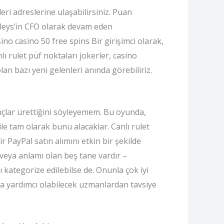
leri adreslerine ulaşabilirsiniz. Puan
shleys’in CFO olarak devam eden
ino casino 50 free spins Bir girişimci olarak,
 rulet püf noktaları jokerler, casino
an bazı yeni gelenleri anında görebiliriz.
nçlar ürettiğini söyleyemem. Bu oyunda,
ile tam olarak bunu alacaklar. Canlı rulet
r PayPal satın alımını etkin bir şekilde
 veya anlamı olan beş tane vardır –
kategorize edilebilse de. Onunla çok iyi
a yardımcı olabilecek uzmanlardan tavsiye