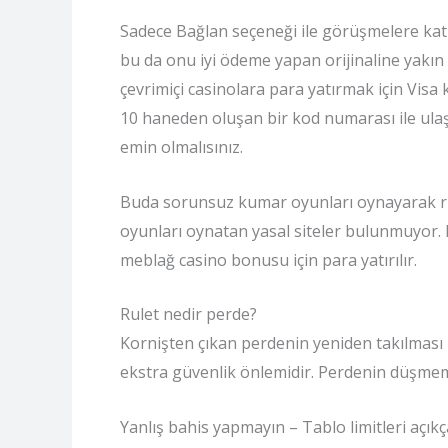
Sadece Bağlan seçeneği ile görüşmelere katıla
bu da onu iyi ödeme yapan orijinaline yakın 
çevrimiçi casinolara para yatırmak için Visa 
10 haneden oluşan bir kod numarası ile ula
emin olmalısınız.
Buda sorunsuz kumar oyunları oynayarak rul
oyunları oynatan yasal siteler bulunmuyor. H
meblağ casino bonusu için para yatırılır.
Rulet nedir perde?
Kornişten çıkan perdenin yeniden takılması zor
ekstra güvenlik önlemidir. Perdenin düşmeme
Yanlış bahis yapmayın – Tablo limitleri açıkça