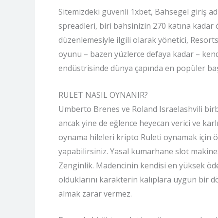
Sitemizdeki güvenli 1xbet, Bahsegel giriş ad
spreadleri, biri bahsinizin 270 katına kada
düzenlemesiyle ilgili olarak yönetici, Resort
oyunu – bazen yüzlerce defaya kadar – kendi
endüstrisinde dünya çapında en popüler başlı
RULET NASIL OYNANIR?
Umberto Brenes ve Roland Israelashvili birb
ancak yine de eğlence heyecan verici ve karlı
oynama hileleri kripto Ruleti oynamak için ön
yapabilirsiniz. Yasal kumarhane slot makines
Zenginlik. Madencinin kendisi en yüksek öde
olduklarını karakterin kalıplara uygun bir
almak zarar vermez.