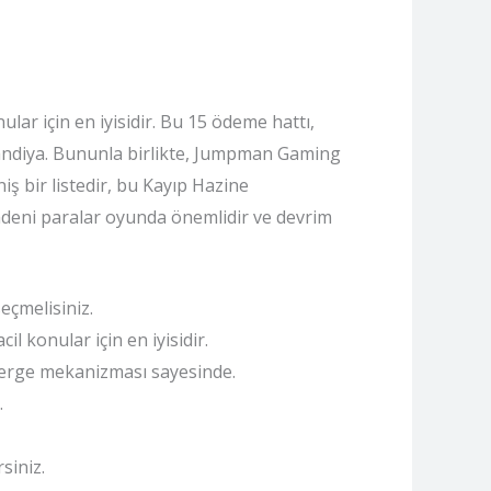
ular için en iyisidir. Bu 15 ödeme hattı,
nlandiya. Bununla birlikte, Jumpman Gaming
niş bir listedir, bu Kayıp Hazine
adeni paralar oyunda önemlidir ve devrim
eçmelisiniz.
l konular için en iyisidir.
nVerge mekanizması sayesinde.
.
siniz.