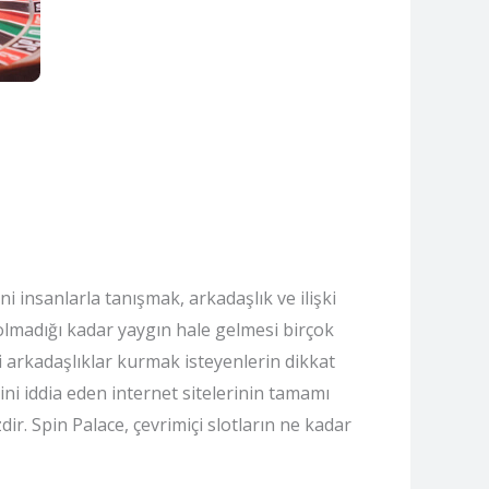
i insanlarla tanışmak, arkadaşlık ve ilişki
olmadığı kadar yaygın hale gelmesi birçok
ni arkadaşlıklar kurmak isteyenlerin dikkat
ni iddia eden internet sitelerinin tamamı
dir. Spin Palace, çevrimiçi slotların ne kadar