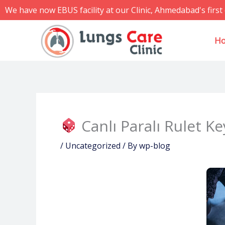
Skip
We have now EBUS facility at our Clinic, Ahmedabad's first 
to
content
H
Canlı Paralı Rulet Ke
/
Uncategorized
/ By
wp-blog