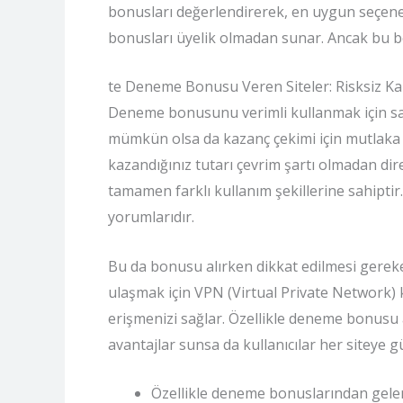
bonusları değerlendirerek, en uygun seçeneğ
bonusları üyelik olmadan sunar. Ancak bu bo
te Deneme Bonusu Veren Siteler: Risksiz Kaz
Deneme bonusunu verimli kullanmak için sad
mümkün olsa da kazanç çekimi için mutlaka 
kazandığınız tutarı çevrim şartı olmadan d
tamamen farklı kullanım şekillerine sahiptir
yorumlarıdır.
Bu da bonusu alırken dikkat edilmesi gereken
ulaşmak için VPN (Virtual Private Network) k
erişmenizi sağlar. Özellikle deneme bonusu 
avantajlar sunsa da kullanıcılar her siteye 
Özellikle deneme bonuslarından gelen 