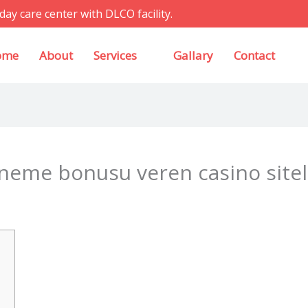
day care center with DLCO facility.
ome
About
Services
Gallary
Contact
eneme bonusu veren casino sitel