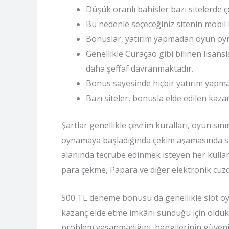
Düşük oranlı bahisler bazı sitelerde ç
Bu nedenle seçeceğiniz sitenin mobil
Bonuslar, yatırım yapmadan oyun oyna
Genellikle Curaçao gibi bilinen lisa
daha şeffaf davranmaktadır.
Bonus sayesinde hiçbir yatırım yapm
Bazı siteler, bonusla elde edilen kazan
Şartlar genellikle çevrim kuralları, oyun sı
oynamaya başladığında çekim aşamasında sor
alanında tecrübe edinmek isteyen her kullanı
para çekme, Papara ve diğer elektronik cüzd
500 TL deneme bonusu da genellikle slot o
kazanç elde etme imkânı sunduğu için olduk
problem yaşanmadığını, hangilerinin güveni