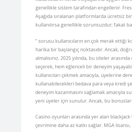
genellikle sistem tarafından engellenir. Fre
Aşağıda sıralanan platformlarda ücretsiz bir
kullanılırsa genellikle sorunsuzdur; fakat baz
” sorusu kullanıcıların en çok merak ettiği 
harika bir başlangıç noktasıdır. Ancak, doğru 
almalısınız. 2025 yılında, bu siteler arasınd
seçerek, hem eğlenceli bir deneyim yaşayabil
kullanıcıları çekmek amacıyla, üyelerine de
kullanabilecekleri bedava para veya kredi ş
deneyim kazanmasını sağlamak amacıyla sunul
yeni üyeler için sunulur. Ancak, bu bonuslar
Casino oyunları arasında yer alan blackjack v
çevrimine daha az katkı sağlar. MGA lisansı