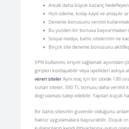
Ancak daha büyük kazanç hedefleyenler
Hızlı ödeme, kolay kayıt ve anlaşılır a
Deneme bonusunu verimli kullanmak iç
Bu yüzden bir bonusa başvurmadan ön
Sosyal medya, bahis sitelerinin ne ka
Birçok site deneme bonusunu aktifleşt
VPN kullanımı, erişim sağlamak açısından çö
girişleri kısıtlayabilir veya üyelikleri askıy
veren siteler
Aynı maç için bir sitede 1.80 or
sunan siteler, 500 TL bonusu daha verimli ku
doğrulaması talep edebilir. Yapılan küçük ha
Bir bahis sitesinin güvenilir olduğunu anlaman
haksız uygulamalara başvurabilir. Düşük oran
kullanıcıların kendi ihtiyaçlarına uygun olan