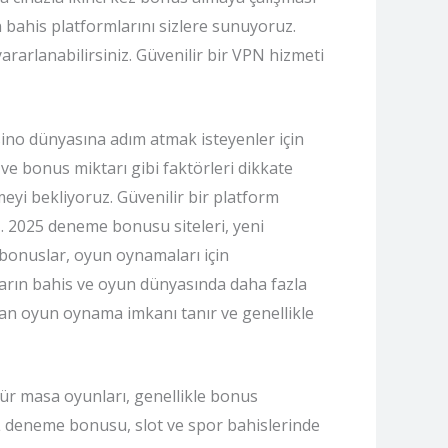
n bahis platformlarını sizlere sunuyoruz.
ararlanabilirsiniz. Güvenilir bir VPN hizmeti
sino dünyasına adım atmak isteyenler için
ı ve bonus miktarı gibi faktörleri dikkate
meyi bekliyoruz. Güvenilir bir platform
z. 2025 deneme bonusu siteleri, yeni
 bonuslar, oyun oynamaları için
ıların bahis ve oyun dünyasında daha fazla
dan oyun oynama imkanı tanır ve genellikle
 tür masa oyunları, genellikle bonus
TL deneme bonusu, slot ve spor bahislerinde