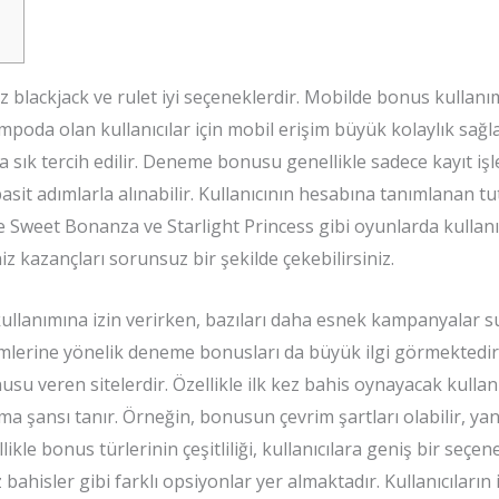
blackjack ve rulet iyi seçeneklerdir. Mobilde bonus kullanımı
empoda olan kullanıcılar için mobil erişim büyük kolaylık sa
a sık tercih edilir. Deneme bonusu genellikle sadece kayıt iş
asit adımlarla alınabilir. Kullanıcının hesabına tanımlanan tu
kle Sweet Bonanza ve Starlight Princess gibi oyunlarda kullanıl
z kazançları sorunsuz bir şekilde çekebilirsiniz.
 kullanımına izin verirken, bazıları daha esnek kampanyalar 
ümlerine yönelik deneme bonusları da büyük ilgi görmektedir. 
veren sitelerdir. Özellikle ilk kez bahis oynayacak kullanıc
şansı tanır. Örneğin, bonusun çevrim şartları olabilir, yan
le bonus türlerinin çeşitliliği, kullanıcılara geniş bir seçe
bahisler gibi farklı opsiyonlar yer almaktadır. Kullanıcıların