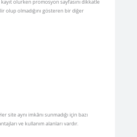
le kayıt olurken promosyon sayfasını dikkatle
ilir olup olmadığını gösteren bir diğer
er site aynı imkânı sunmadığı için bazı
jları ve kullanım alanları vardır.